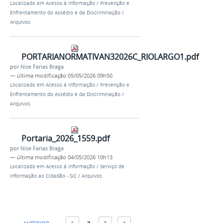
Localizado em
Acesso à Informação
/
Prevenção e
Enfrentamento do Assédio e da Discriminação
/
Arquivos
PORTARIANORMATIVAN32026C_RIOLARGO1.pdf
por
Nise Farias Braga
—
última modificação
05/05/2026 09h50
Localizado em
Acesso à Informação
/
Prevenção e
Enfrentamento do Assédio e da Discriminação
/
Arquivos
Portaria_2026_1559.pdf
por
Nise Farias Braga
—
última modificação
04/05/2026 10h13
Localizado em
Acesso à Informação
/
Serviço de
Informação ao Cidadão - SIC
/
Arquivos