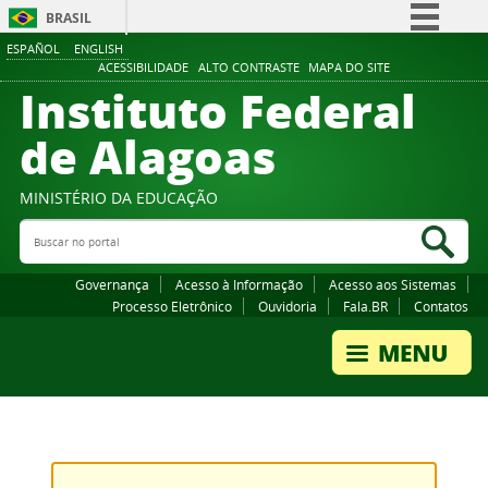
BRASIL
ESPAÑOL
ENGLISH
Simplifique!
ACESSIBILIDADE
ALTO CONTRASTE
MAPA DO SITE
Instituto Federal
Comunica BR
Participe
de Alagoas
Acesso à informação
Legislação
MINISTÉRIO DA EDUCAÇÃO
Buscar no portal
Canais
Bus
Governança
Acesso à Informação
Acesso aos Sistemas
Processo Eletrônico
Ouvidoria
Fala.BR
Contatos