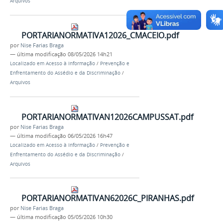
Arquivos
PORTARIANORMATIVA12026_CMACEIO.pdf
por
Nise Farias Braga
—
última modificação
08/05/2026 14h21
Localizado em
Acesso à Informação
/
Prevenção e
Enfrentamento do Assédio e da Discriminação
/
Arquivos
PORTARIANORMATIVAN12026CAMPUSSAT.pdf
por
Nise Farias Braga
—
última modificação
06/05/2026 16h47
Localizado em
Acesso à Informação
/
Prevenção e
Enfrentamento do Assédio e da Discriminação
/
Arquivos
PORTARIANORMATIVAN62026C_PIRANHAS.pdf
por
Nise Farias Braga
—
última modificação
05/05/2026 10h30