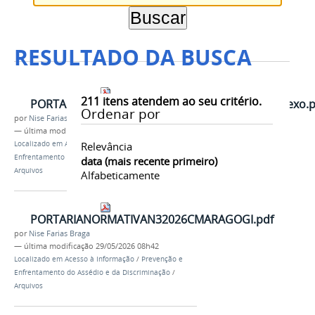
RESULTADO DA BUSCA
211
itens atendem ao seu critério.
PORTARIANORMATIVAN1122026REIT11.01comanexo.p
Ordenar por
por
Nise Farias Braga
—
última modificação
29/05/2026 10h23
Localizado em
Acesso à Informação
Relevância
/
Prevenção e
Enfrentamento do Assédio e da Discriminação
/
data (mais recente primeiro)
Arquivos
Alfabeticamente
PORTARIANORMATIVAN32026CMARAGOGI.pdf
por
Nise Farias Braga
—
última modificação
29/05/2026 08h42
Localizado em
Acesso à Informação
/
Prevenção e
Enfrentamento do Assédio e da Discriminação
/
Arquivos