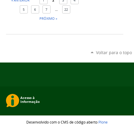
« ANTERIOR
1
2
3
4
5
6
7
...
22
PRÓXIMO »
Voltar para o topo
Desenvolvido com o CMS de código aberto
Plone