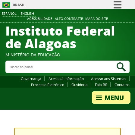
BRASIL
ESPAÑOL
ENGLISH
Simplifique!
ACESSIBILIDADE
ALTO CONTRASTE
MAPA DO SITE
Instituto Federal
Comunica BR
Participe
de Alagoas
Acesso à informação
Legislação
MINISTÉRIO DA EDUCAÇÃO
Buscar no portal
Canais
Bus
Governança
Acesso à Informação
Acesso aos Sistemas
Processo Eletrônico
Ouvidoria
Fala.BR
Contatos