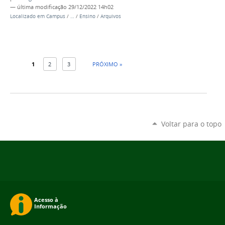
—
última modificação
29/12/2022 14h02
Localizado em
Campus
/
…
/
Ensino
/
Arquivos
1
2
3
PRÓXIMO »
Voltar para o topo