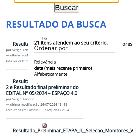
RESULTADO DA BUSCA
21
itens atendem ao seu critério.
Resultadofinaldefinitivoeditaln052024seleomonitore
Ordenar por
por
Sergio Tenório
—
última modificação
31/07/2024 16h55
Localizado em
Campus
Relevância
/
…
/
Arquivos
/
2024
data (mais recente primeiro)
Alfabeticamente
Resultado preliminar da ETAPA
2 e Resultado final preliminar do
EDITAL Nº 05/2024 – ESPAÇO 4.0
por
Sergio Tenório
—
última modificação
26/07/2024 18h18
Localizado em
Campus
/
…
/
Arquivos
/
2024
Resultado_Preliminar_ETAPA_II__Selecao_Monitores_