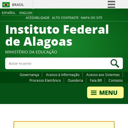
BRASIL
ESPAÑOL
ENGLISH
Simplifique!
ACESSIBILIDADE
ALTO CONTRASTE
MAPA DO SITE
Instituto Federal
Comunica BR
Participe
de Alagoas
Acesso à informação
Legislação
MINISTÉRIO DA EDUCAÇÃO
Buscar no portal
Canais
Bus
Governança
Acesso à Informação
Acesso aos Sistemas
Processo Eletrônico
Ouvidoria
Fala.BR
Contatos