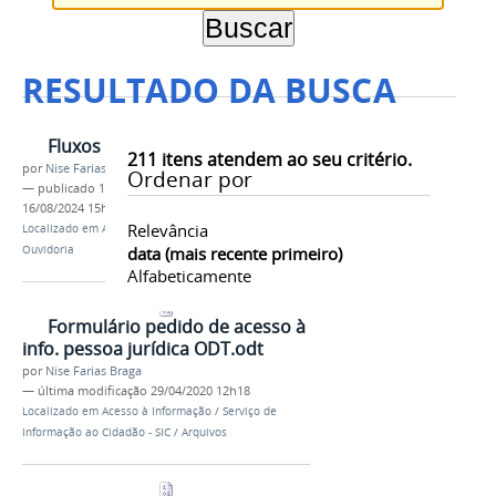
RESULTADO DA BUSCA
Fluxos
211
itens atendem ao seu critério.
por
Nise Farias Braga
Ordenar por
—
publicado
19/05/2020
—
última modificação
16/08/2024 15h46
Relevância
Localizado em
Acesso à Informação
/
Institucional
/
Ouvidoria
data (mais recente primeiro)
Alfabeticamente
Formulário pedido de acesso à
info. pessoa jurídica ODT.odt
por
Nise Farias Braga
—
última modificação
29/04/2020 12h18
Localizado em
Acesso à Informação
/
Serviço de
Informação ao Cidadão - SIC
/
Arquivos