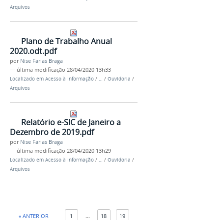
Arquivos
Plano de Trabalho Anual
2020.odt.pdf
por
Nise Farias Braga
—
última modificação
28/04/2020 13h33
Localizado em
Acesso à Informação
/
…
/
Ouvidoria
/
Arquivos
Relatório e-SIC de Janeiro a
Dezembro de 2019.pdf
por
Nise Farias Braga
—
última modificação
28/04/2020 13h29
Localizado em
Acesso à Informação
/
…
/
Ouvidoria
/
Arquivos
« ANTERIOR
1
...
18
19