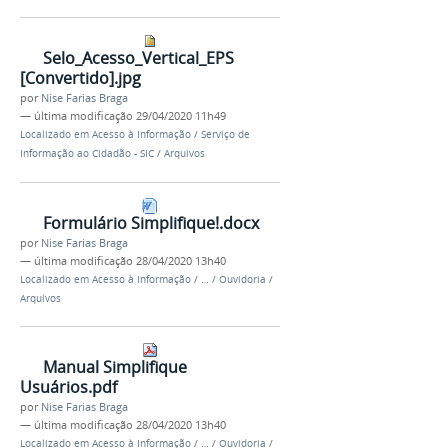
Selo_Acesso_Vertical_EPS
[Convertido].jpg
por
Nise Farias Braga
—
última modificação
29/04/2020 11h49
Localizado em
Acesso à Informação
/
Serviço de
Informação ao Cidadão - SIC
/
Arquivos
Formulário Simplifique!.docx
por
Nise Farias Braga
—
última modificação
28/04/2020 13h40
Localizado em
Acesso à Informação
/
…
/
Ouvidoria
/
Arquivos
Manual Simplifique
Usuários.pdf
por
Nise Farias Braga
—
última modificação
28/04/2020 13h40
Localizado em
Acesso à Informação
/
…
/
Ouvidoria
/