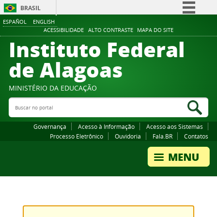
BRASIL
ESPAÑOL
ENGLISH
Simplifique!
ACESSIBILIDADE
ALTO CONTRASTE
MAPA DO SITE
Instituto Federal
Comunica BR
Participe
de Alagoas
Acesso à informação
Legislação
MINISTÉRIO DA EDUCAÇÃO
Buscar no portal
Canais
Bus
Governança
Acesso à Informação
Acesso aos Sistemas
Processo Eletrônico
Ouvidoria
Fala.BR
Contatos