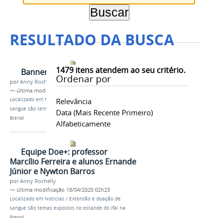
RESULTADO DA BUSCA
1479
itens atendem ao seu critério.
Banners de extensão
Ordenar por
por
Anny Rochelly
—
última modificação
18/04/2020 02h23
Localizado em
Notícias
Relevância
/
Extensão e doação de
sangue são temas expostos no estande do Ifal na
Data (mais Recente Primeiro)
Bienal
Alfabeticamente
Equipe Doe+: professor
Marcílio Ferreira e alunos Ernande
Júnior e Nywton Barros
por
Anny Rochelly
—
última modificação
18/04/2020 02h23
Localizado em
Notícias
/
Extensão e doação de
sangue são temas expostos no estande do Ifal na
Bienal