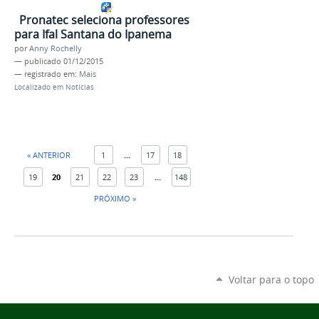
Pronatec seleciona professores
para Ifal Santana do Ipanema
por
Anny Rochelly
—
publicado
01/12/2015
— registrado em:
Mais
Localizado em
Notícias
« ANTERIOR
1
...
17
18
19
20
21
22
23
...
148
PRÓXIMO »
Voltar para o topo