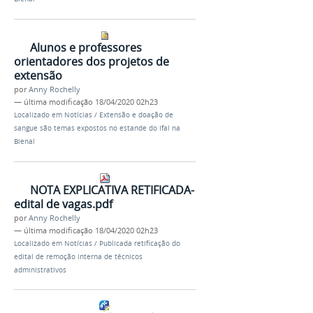
Alunos e professores
orientadores dos projetos de
extensão
por
Anny Rochelly
—
última modificação
18/04/2020 02h23
Localizado em
Notícias
/
Extensão e doação de
sangue são temas expostos no estande do Ifal na
Bienal
NOTA EXPLICATIVA RETIFICADA-
edital de vagas.pdf
por
Anny Rochelly
—
última modificação
18/04/2020 02h23
Localizado em
Notícias
/
Publicada retificação do
edital de remoção interna de técnicos
administrativos