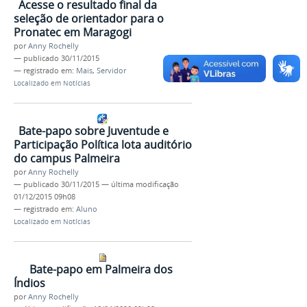
Acesse o resultado final da
seleção de orientador para o
Pronatec em Maragogi
por
Anny Rochelly
—
publicado
30/11/2015
— registrado em:
Mais
,
Servidor
Localizado em
Notícias
Bate-papo sobre Juventude e
Participação Política lota auditório
do campus Palmeira
por
Anny Rochelly
—
publicado
30/11/2015
—
última modificação
01/12/2015 09h08
— registrado em:
Aluno
Localizado em
Notícias
Bate-papo em Palmeira dos
Índios
por
Anny Rochelly