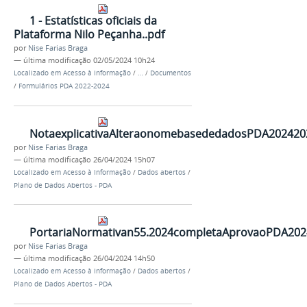
1 - Estatísticas oficiais da
Plataforma Nilo Peçanha..pdf
por
Nise Farias Braga
—
última modificação
02/05/2024 10h24
Localizado em
Acesso à Informação
/
…
/
Documentos
/
Formulários PDA 2022-2024
NotaexplicativaAlteraonomebasededadosPDA202420
por
Nise Farias Braga
—
última modificação
26/04/2024 15h07
Localizado em
Acesso à Informação
/
Dados abertos
/
Plano de Dados Abertos - PDA
PortariaNormativan55.2024completaAprovaoPDA202
por
Nise Farias Braga
—
última modificação
26/04/2024 14h50
Localizado em
Acesso à Informação
/
Dados abertos
/
Plano de Dados Abertos - PDA