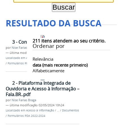
RESULTADO DA BUSCA
211
itens atendem ao seu critério.
3 - Conselho de usuários..pdf
Ordenar por
por
Nise Farias Braga
—
última modificação
02/05/2024 10h24
Localizado em
Acesso à Informação
Relevância
/
…
/
Documentos
/
Formulários PDA 2022-2024
data (mais recente primeiro)
Alfabeticamente
2 - Plataforma Integrada de
Ouvidoria e Acesso à Informação –
Fala.BR..pdf
por
Nise Farias Braga
—
última modificação
02/05/2024 10h24
Localizado em
Acesso à Informação
/
…
/
Documentos
/
Formulários PDA 2022-2024