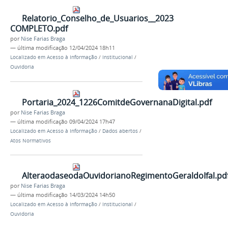
Relatorio_Conselho_de_Usuarios__2023
COMPLETO.pdf
por
Nise Farias Braga
—
última modificação
12/04/2024 18h11
Localizado em
Acesso à Informação
/
Institucional
/
Ouvidoria
Portaria_2024_1226ComitdeGovernanaDigital.pdf
por
Nise Farias Braga
—
última modificação
09/04/2024 17h47
Localizado em
Acesso à Informação
/
Dados abertos
/
Atos Normativos
AlteraodaseodaOuvidorianoRegimentoGeraldoIfal.pd
por
Nise Farias Braga
—
última modificação
14/03/2024 14h50
Localizado em
Acesso à Informação
/
Institucional
/
Ouvidoria