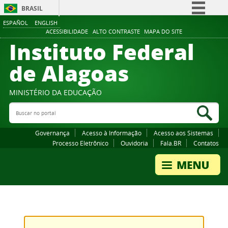
BRASIL
ESPAÑOL
ENGLISH
Simplifique!
ACESSIBILIDADE
ALTO CONTRASTE
MAPA DO SITE
Instituto Federal
Comunica BR
Participe
de Alagoas
Acesso à informação
Legislação
MINISTÉRIO DA EDUCAÇÃO
Buscar no portal
Canais
Bus
Governança
Acesso à Informação
Acesso aos Sistemas
Processo Eletrônico
Ouvidoria
Fala.BR
Contatos