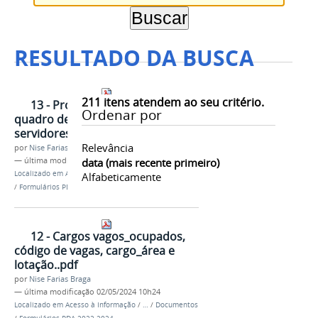
RESULTADO DA BUSCA
211
itens atendem ao seu critério.
13 - Professor equivalente e
Ordenar por
quadro de referência dos
servidores técnicos QRTAE..pdf
Relevância
por
Nise Farias Braga
—
última modificação
data (mais recente primeiro)
02/05/2024 10h24
Localizado em
Acesso à Informação
/
…
/
Documentos
Alfabeticamente
/
Formulários PDA 2022-2024
12 - Cargos vagos_ocupados,
código de vagas, cargo_área e
lotação..pdf
por
Nise Farias Braga
—
última modificação
02/05/2024 10h24
Localizado em
Acesso à Informação
/
…
/
Documentos