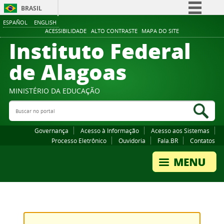
BRASIL
ESPAÑOL
ENGLISH
Simplifique!
ACESSIBILIDADE
ALTO CONTRASTE
MAPA DO SITE
Instituto Federal
Comunica BR
Participe
de Alagoas
Acesso à informação
Legislação
MINISTÉRIO DA EDUCAÇÃO
Buscar no portal
Canais
Bus
Governança
Acesso à Informação
Acesso aos Sistemas
Processo Eletrônico
Ouvidoria
Fala.BR
Contatos