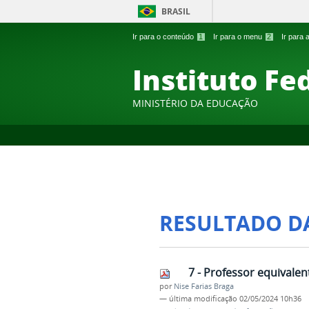
BRASIL
Ir para o conteúdo
1
Ir para o menu
2
Ir para
Instituto Fe
MINISTÉRIO DA EDUCAÇÃO
RESULTADO D
7 - Professor equivalen
por
Nise Farias Braga
—
última modificação
02/05/2024 10h36