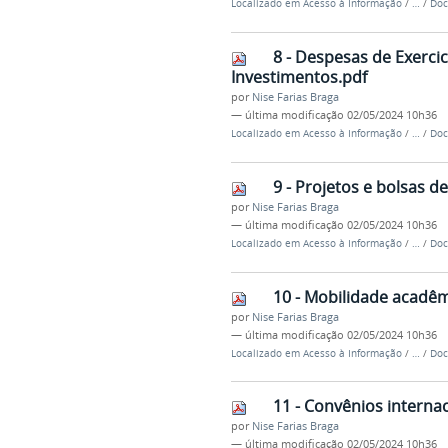
Localizado em
Acesso à Informação
/
…
/
Doc
8 - Despesas de Exerci
Investimentos.pdf
por
Nise Farias Braga
—
última modificação
02/05/2024 10h36
Localizado em
Acesso à Informação
/
…
/
Doc
9 - Projetos e bolsas d
por
Nise Farias Braga
—
última modificação
02/05/2024 10h36
Localizado em
Acesso à Informação
/
…
/
Doc
10 - Mobilidade acadêm
por
Nise Farias Braga
—
última modificação
02/05/2024 10h36
Localizado em
Acesso à Informação
/
…
/
Doc
11 - Convênios internac
por
Nise Farias Braga
—
última modificação
02/05/2024 10h36