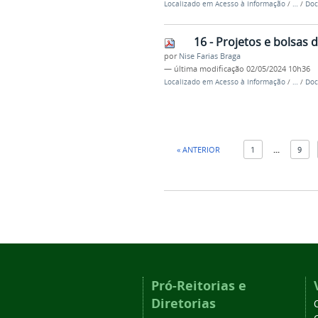
Localizado em
Acesso à Informação
/
…
/
Doc
16 - Projetos e bolsas 
por
Nise Farias Braga
—
última modificação
02/05/2024 10h36
Localizado em
Acesso à Informação
/
…
/
Doc
« ANTERIOR
1
...
9
Pró-Reitorias e
Diretorias