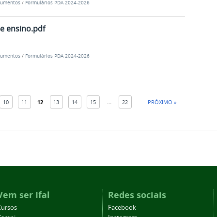
umentos
/
Formulários PDA 2024-2026
de ensino.pdf
umentos
/
Formulários PDA 2024-2026
10
11
12
13
14
15
...
22
PRÓXIMO »
Vem ser Ifal
Redes sociais
Cursos
Facebook