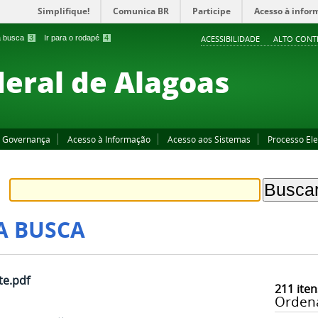
Simplifique!
Comunica BR
Participe
Acesso à infor
 a busca
3
Ir para o rodapé
4
ACESSIBILIDADE
ALTO CONT
deral de Alagoas
Governança
Acesso à Informação
Acesso aos Sistemas
Processo Ele
A BUSCA
te.pdf
211
iten
Orden