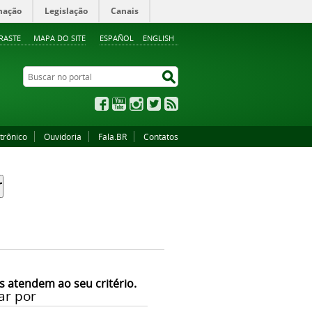
mação
Legislação
Canais
RASTE
MAPA DO SITE
ESPAÑOL
ENGLISH
Buscar no portal
Buscar no portal
Facebook
YouTube
Instagram
Twitter
RSS
trônico
Ouvidoria
Fala.BR
Contatos
s atendem ao seu critério.
ar por