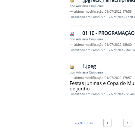
.jpgFecit_FeiraEmpree
por
Adriana Cirqueira
—
última modificação
01/07/2022 17h58
Localizado em
Campus
/
…
/
Notícias
/
Fecit
01 10 - PROGRAMAÇÃO
por
Adriana Cirqueira
—
última modificação
01/07/2022 18h00
Localizado em
Campus
/
…
/
Notícias
/
Ifal 
1.jpeg
por
Adriana Cirqueira
—
última modificação
01/07/2022 17h57
Festas juninas e Copa do Mu
de junho
Localizado em
Campus
/
…
/
Notícias
/
5º Ar
« ANTERIOR
1
...
7