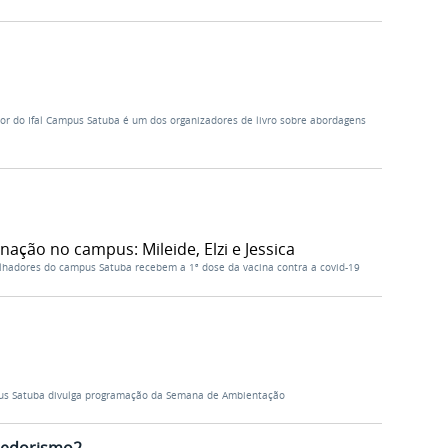
dor do Ifal Campus Satuba é um dos organizadores de livro sobre abordagens
nação no campus: Mileide, Elzi e Jessica
lhadores do campus Satuba recebem a 1ª dose da vacina contra a covid-19
s Satuba divulga programação da Semana de Ambientação