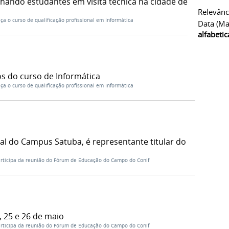
ando estudantes em visita técnica na cidade de
Relevânc
ça o curso de qualificação profissional em Informática
Data (ma
alfabeti
s do curso de Informática
ça o curso de qualificação profissional em Informática
al do Campus Satuba, é representante titular do
participa da reunião do Fórum de Educação do Campo do Conif
, 25 e 26 de maio
participa da reunião do Fórum de Educação do Campo do Conif