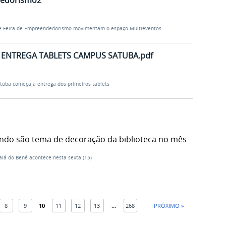
dedorismo2
 e Feira de Empreendedorismo movimentam o espaço Multieventos
 ENTREGA TABLETS CAMPUS SATUBA.pdf
Satuba começa a entrega dos primeiros tablets
ndo são tema de decoração da biblioteca no mês
raiá do Bené acontece nesta sexta (15)
8
9
10
11
12
13
...
268
PRÓXIMO »