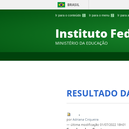
BRASIL
Ir para o conteúdo
1
Ir para o menu
2
Ir para
Instituto Fe
MINISTÉRIO DA EDUCAÇÃO
RESULTADO D
.
por
Adriana Cirqueira
—
última modificação
01/07/2022 18h01