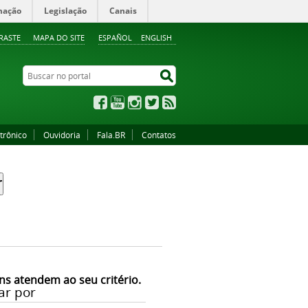
mação
Legislação
Canais
RASTE
MAPA DO SITE
ESPAÑOL
ENGLISH
Buscar no portal
Buscar no portal
Facebook
YouTube
Instagram
Twitter
RSS
trônico
Ouvidoria
Fala.BR
Contatos
ns atendem ao seu critério.
ar por