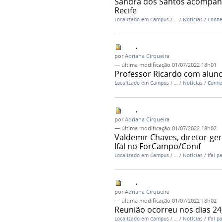
Sandra dos Santos acompanh
Recife
Localizado em
Campus
/
…
/
Notícias
/
Conhe
.
por
Adriana Cirqueira
—
última modificação
01/07/2022 18h01
Professor Ricardo com aluno
Localizado em
Campus
/
…
/
Notícias
/
Conhe
.
por
Adriana Cirqueira
—
última modificação
01/07/2022 18h02
Valdemir Chaves, diretor-ger
Ifal no ForCampo/Conif
Localizado em
Campus
/
…
/
Notícias
/
Ifal 
.
por
Adriana Cirqueira
—
última modificação
01/07/2022 18h02
Reunião ocorreu nos dias 24
Localizado em
Campus
/
…
/
Notícias
/
Ifal 