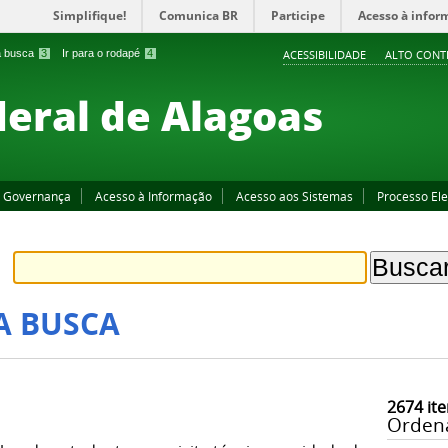
Simplifique!
Comunica BR
Participe
Acesso à infor
 a busca
3
Ir para o rodapé
4
ACESSIBILIDADE
ALTO CONT
deral de Alagoas
Governança
Acesso à Informação
Acesso aos Sistemas
Processo Ele
A BUSCA
2674
ite
Orden