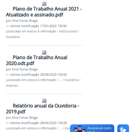
Plano de Trabalho Anual 2021 -
Atualizado e assinado.pdf
por
Nise Farias Braga
—
última modificação
17/01/2022 13h30
Localizado em
Acesso à Informação
/
Institucional
/
Ouvidoria
Plano de Trabalho Anual
2020.odt.pdf
por
Nise Farias Braga
—
última modificação
28/04/2020 13h33
Localizado em
Acesso à Informação
/
…
/
Ouvidoria
/
Arquivos
Relatório anual da Ouvidoria -
2019.pdf
por
Nise Farias Braga
—
última modificação
28/04/2020 13h28
Localizado em
Acesso à Informação
/
…
/
Ouvidoria
/