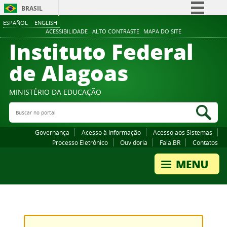
BRASIL
ESPAÑOL
ENGLISH
Simplifique!
ACESSIBILIDADE
ALTO CONTRASTE
MAPA DO SITE
Instituto Federal
Comunica BR
Participe
de Alagoas
Acesso à informação
Legislação
MINISTÉRIO DA EDUCAÇÃO
Buscar no portal
Canais
Bus
Governança
Acesso à Informação
Acesso aos Sistemas
Processo Eletrônico
Ouvidoria
Fala.BR
Contatos