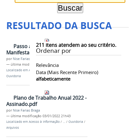
RESULTADO DA BUSCA
211
itens atendem ao seu critério.
Passo a Passo
Ordenar por
Manifestação.pdf
por
Nise Farias Braga
Relevância
—
última modificação
07/07/2021 15h00
Localizado em
Acesso à Informação
/
Institucional
/
Data (mais Recente Primeiro)
Ouvidoria
alfabeticamente
Plano de Trabalho Anual 2022 -
Assinado.pdf
por
Nise Farias Braga
—
última modificação
03/01/2022 21h43
Localizado em
Acesso à Informação
/
…
/
Ouvidoria
/
Arquivos