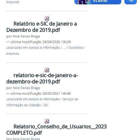
Arquivos
Relatório e-SIC de Janeiro a
Dezembro de 2019.pdf
por
Nise Farias Braga
—
última modificação
28/04/2020 13h29
Localizado em
Acesso à Informação
/
…
/
Ouvidoria
/
Arquivos
relatorio-e-sic-de-janeiro-a-
dezembro-de-2019.pdf
por
Nise Farias Braga
—
última modificação
28/05/2021 14h46
Localizado em
Acesso à Informação
/
Serviço de
Informação ao Cidadão - SIC
Relatorio_Conselho_de_Usuarios__2023
COMPLETO.pdf
por
Nise Farias Braga