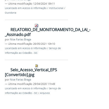
—
última modificação
12/04/2024 18h11
Localizado em
Acesso à Informação
/
Institucional
/
Ouvidoria
RELATORIO_DE_MONITORAMENTO_DA_LAI_-
_Assinado.pdf
por
Nise Farias Braga
—
última modificação
26/05/2021 10h10
Localizado em
Acesso à Informação
/
Serviço de
Informação ao Cidadão - SIC
Selo_Acesso_Vertical_EPS
[Convertido].jpg
por
Nise Farias Braga
—
última modificação
29/04/2020 11h49
Localizado em
Acesso à Informação
/
Serviço de
Informação ao Cidadão - SIC
/
Arquivos