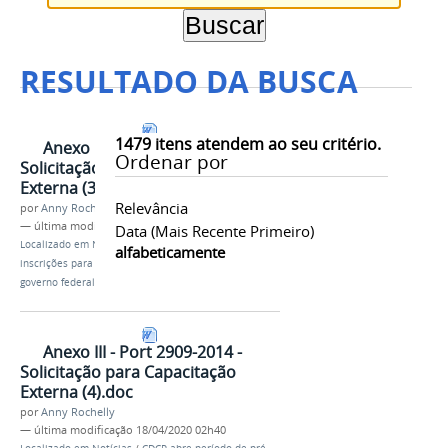
RESULTADO DA BUSCA
1479
itens atendem ao seu critério.
Anexo III - Port 2909-2014 -
Ordenar por
Solicitação para Capacitação
Externa (3).doc
Relevância
por
Anny Rochelly
—
última modificação
18/04/2020 02h40
Data (mais Recente Primeiro)
Localizado em
Notícias
/
Servidor: abertas pré-
alfabeticamente
inscrições para curso de administração financeira do
governo federal
Anexo III - Port 2909-2014 -
Solicitação para Capacitação
Externa (4).doc
por
Anny Rochelly
—
última modificação
18/04/2020 02h40