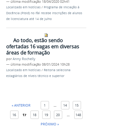
—
última modificação
18/04/2020 02h41
Localizado em
Notícias
/
Programa de Iniciação à
Docência (Pibid) no Ifal recebe inscrições de alunos
de licenciatura até 14 de julho
Ao todo, estão sendo
ofertadas 16 vagas em diversas
áreas de formação
por
Anny Rochelly
—
última modificação
08/01/2024 10h28
Localizado em
Notícias
/
Reitoria seleciona
estagiários de níveis técnico e superior
« ANTERIOR
1
...
14
15
16
17
18
19
20
...
148
PRÓXIMO »