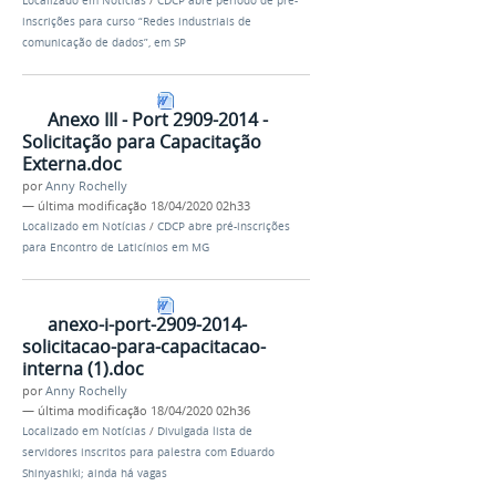
Localizado em
Notícias
/
CDCP abre período de pré-
inscrições para curso “Redes industriais de
comunicação de dados”, em SP
Anexo III - Port 2909-2014 -
Solicitação para Capacitação
Externa.doc
por
Anny Rochelly
—
última modificação
18/04/2020 02h33
Localizado em
Notícias
/
CDCP abre pré-inscrições
para Encontro de Laticínios em MG
anexo-i-port-2909-2014-
solicitacao-para-capacitacao-
interna (1).doc
por
Anny Rochelly
—
última modificação
18/04/2020 02h36
Localizado em
Notícias
/
Divulgada lista de
servidores inscritos para palestra com Eduardo
Shinyashiki; ainda há vagas