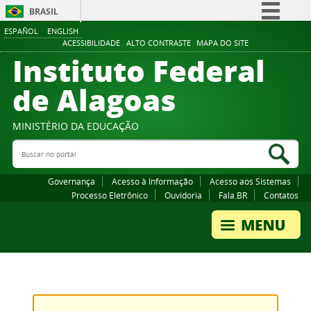
BRASIL
ESPAÑOL
ENGLISH
Simplifique!
ACESSIBILIDADE
ALTO CONTRASTE
MAPA DO SITE
Instituto Federal
Comunica BR
Participe
de Alagoas
Acesso à informação
Legislação
MINISTÉRIO DA EDUCAÇÃO
Buscar no portal
Canais
Bus
Governança
Acesso à Informação
Acesso aos Sistemas
Processo Eletrônico
Ouvidoria
Fala.BR
Contatos