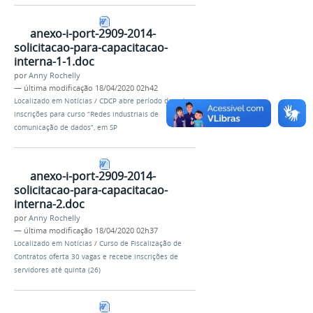
anexo-i-port-2909-2014-
solicitacao-para-capacitacao-
interna-1-1.doc
por
Anny Rochelly
—
última modificação
18/04/2020 02h42
Localizado em
Notícias
/
CDCP abre período de pré-
inscrições para curso “Redes industriais de
comunicação de dados”, em SP
anexo-i-port-2909-2014-
solicitacao-para-capacitacao-
interna-2.doc
por
Anny Rochelly
—
última modificação
18/04/2020 02h37
Localizado em
Notícias
/
Curso de Fiscalização de
Contratos oferta 30 vagas e recebe inscrições de
servidores até quinta (26)