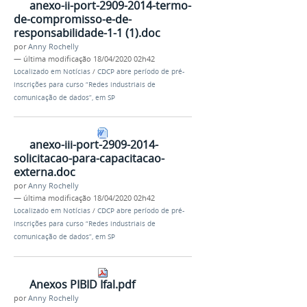
anexo-ii-port-2909-2014-termo-
de-compromisso-e-de-
responsabilidade-1-1 (1).doc
por
Anny Rochelly
—
última modificação
18/04/2020 02h42
Localizado em
Notícias
/
CDCP abre período de pré-
inscrições para curso “Redes industriais de
comunicação de dados”, em SP
anexo-iii-port-2909-2014-
solicitacao-para-capacitacao-
externa.doc
por
Anny Rochelly
—
última modificação
18/04/2020 02h42
Localizado em
Notícias
/
CDCP abre período de pré-
inscrições para curso “Redes industriais de
comunicação de dados”, em SP
Anexos PIBID Ifal.pdf
por
Anny Rochelly