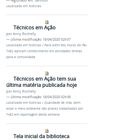
— registrado em:
Servidor
Localizado em
Notícias
Técnicos em Ação
por
Anny Rochelly
—
última modificação
18/04/2020 02h37
Localizado em
Notícias
/
Para além dos muros do Ifal,
TAEs aplicam conhecimento em atividades diretas
para a comunidade
Técnicos em Ação tem sua
última matéria publicada hoje
por
Anny Rochelly
—
última modificação
18/04/2020 02h38
Localizado em
Notícias
/
Qualidade de vida, bem-
estar e meio ambiente são pilares trabalhados por
TAES em reportagem desta semana
Tela inicial da biblioteca