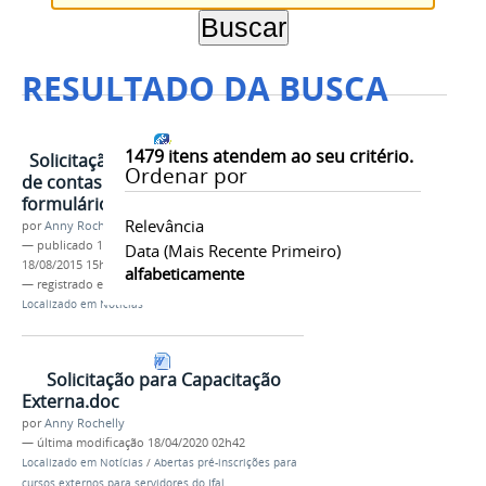
RESULTADO DA BUSCA
1479
itens atendem ao seu critério.
Solicitação de diárias e prestação
Ordenar por
de contas agora têm novo
formulário
Relevância
por
Anny Rochelly
—
publicado
18/08/2015
—
última modificação
Data (mais Recente Primeiro)
18/08/2015 15h28
alfabeticamente
— registrado em:
Servidor
,
Mais
Localizado em
Notícias
Solicitação para Capacitação
Externa.doc
por
Anny Rochelly
—
última modificação
18/04/2020 02h42
Localizado em
Notícias
/
Abertas pré-inscrições para
cursos externos para servidores do Ifal