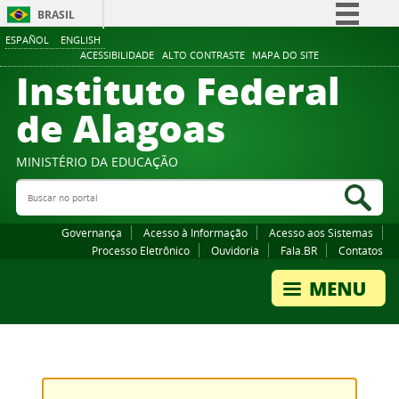
BRASIL
ESPAÑOL
ENGLISH
Simplifique!
ACESSIBILIDADE
ALTO CONTRASTE
MAPA DO SITE
Instituto Federal
Comunica BR
Participe
de Alagoas
Acesso à informação
Legislação
MINISTÉRIO DA EDUCAÇÃO
Buscar no portal
Canais
Bus
Governança
Acesso à Informação
Acesso aos Sistemas
Processo Eletrônico
Ouvidoria
Fala.BR
Contatos