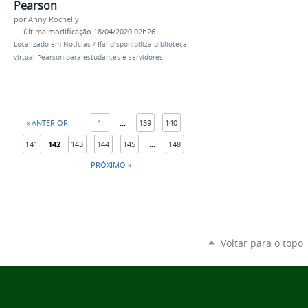
Pearson
por
Anny Rochelly
—
última modificação
18/04/2020 02h26
Localizado em
Notícias
/
Ifal disponibiliza biblioteca
virtual Pearson para estudantes e servidores
« ANTERIOR
1
...
139
140
141
142
143
144
145
...
148
PRÓXIMO »
Voltar para o topo