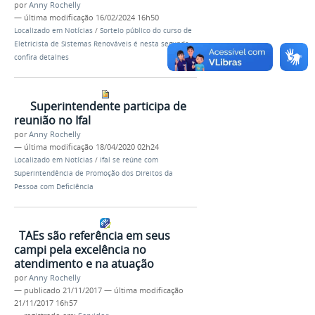
por
Anny Rochelly
—
última modificação
16/02/2024 16h50
Localizado em
Notícias
/
Sorteio público do curso de
Eletricista de Sistemas Renováveis é nesta segunda;
confira detalhes
Superintendente participa de
reunião no Ifal
por
Anny Rochelly
—
última modificação
18/04/2020 02h24
Localizado em
Notícias
/
Ifal se reúne com
Superintendência de Promoção dos Direitos da
Pessoa com Deficiência
TAEs são referência em seus
campi pela excelência no
atendimento e na atuação
por
Anny Rochelly
—
publicado
21/11/2017
—
última modificação
21/11/2017 16h57