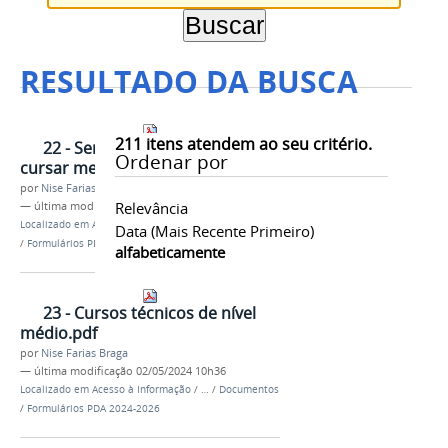
RESULTADO DA BUSCA
211
itens atendem ao seu critério.
22 - Servidores afastados para
Ordenar por
cursar mestrado e doutorado..pdf
por
Nise Farias Braga
Relevância
—
última modificação
02/05/2024 10h24
Localizado em
Acesso à Informação
/
…
/
Documentos
Data (mais Recente Primeiro)
/
Formulários PDA 2022-2024
alfabeticamente
23 - Cursos técnicos de nível
médio.pdf
por
Nise Farias Braga
—
última modificação
02/05/2024 10h36
Localizado em
Acesso à Informação
/
…
/
Documentos
/
Formulários PDA 2024-2026