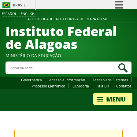
BRASIL
ESPAÑOL
ENGLISH
Simplifique!
ACESSIBILIDADE
ALTO CONTRASTE
MAPA DO SITE
Instituto Federal
Comunica BR
Participe
de Alagoas
Acesso à informação
Legislação
MINISTÉRIO DA EDUCAÇÃO
Buscar no portal
Canais
Bus
Governança
Acesso à Informação
Acesso aos Sistemas
Processo Eletrônico
Ouvidoria
Fala.BR
Contatos