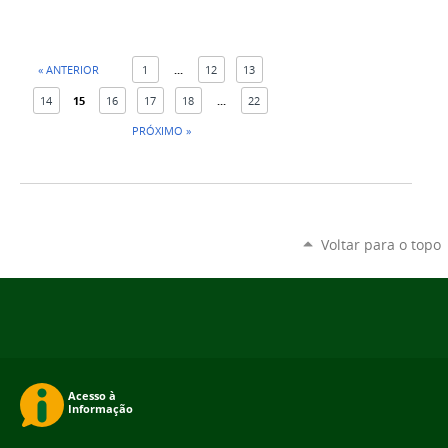
« ANTERIOR
1
...
12
13
14
15
16
17
18
...
22
PRÓXIMO »
Voltar para o topo