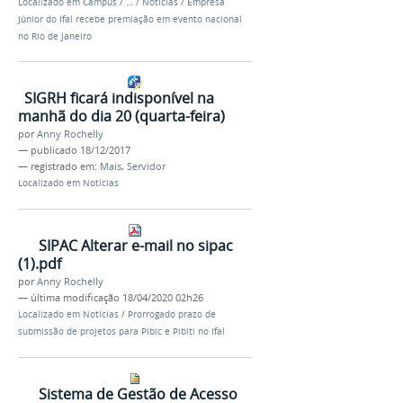
Localizado em
Campus
/
…
/
Notícias
/
Empresa
Júnior do Ifal recebe premiação em evento nacional
no Rio de Janeiro
SIGRH ficará indisponível na
manhã do dia 20 (quarta-feira)
por
Anny Rochelly
—
publicado
18/12/2017
— registrado em:
Mais
,
Servidor
Localizado em
Notícias
SIPAC Alterar e-mail no sipac
(1).pdf
por
Anny Rochelly
—
última modificação
18/04/2020 02h26
Localizado em
Notícias
/
Prorrogado prazo de
submissão de projetos para Pibic e Pibiti no Ifal
Sistema de Gestão de Acesso