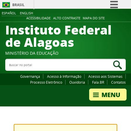
BRASIL
ESPAÑOL
ENGLISH
Simplifique!
ACESSIBILIDADE
ALTO CONTRASTE
MAPA DO SITE
Instituto Federal
Comunica BR
Participe
de Alagoas
Acesso à informação
Legislação
MINISTÉRIO DA EDUCAÇÃO
Buscar no portal
Canais
Bus
Governança
Acesso à Informação
Acesso aos Sistemas
Processo Eletrônico
Ouvidoria
Fala.BR
Contatos