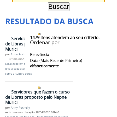
RESULTADO DA BUSCA
1479
itens atendem ao seu critério.
Servidores que fazem o curso
Ordenar por
de Libras proposto pelo Napne
Murici
Relevância
por
Anny Rochelly
—
última modificação
18/04/2020 02h40
Data (mais Recente Primeiro)
Localizado em
Notícias
/
Necessidade de inclusão
alfabeticamente
leva à capacitação de servidores e projeto de ensino
sobre a cultura surda
Servidores que fazem o curso
de Libras proposto pelo Napne
Murici
por
Anny Rochelly
—
última modificação
18/04/2020 02h40