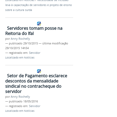
Localizado em
Notícias
/
Necessidade de inclusão
leva à capacitação de servidores e projeto de ensino
sobre a cultura surda
Servidores tomam posse na
Reitoria do Ifal
por
Anny Rochelly
—
publicado
29/10/2015
—
última modificação
29/10/2015 14h54
— registrado em:
Servidor
Localizado em
Notícias
Setor de Pagamento esclarece
descontos da mensalidade
sindical no contracheque do
servidor
por
Anny Rochelly
—
publicado
18/05/2016
— registrado em:
Servidor
Localizado em
Notícias