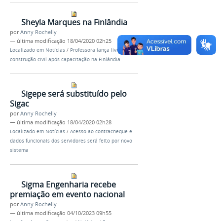
Sheyla Marques na Finlândia
por
Anny Rochelly
—
última modificação
18/04/2020 02h25
Localizado em
Notícias
/
Professora lança livro de
construção civil após capacitação na Finlândia
Sigepe será substituído pelo
Sigac
por
Anny Rochelly
—
última modificação
18/04/2020 02h28
Localizado em
Notícias
/
Acesso ao contracheque e
dados funcionais dos servidores será feito por novo
sistema
Sigma Engenharia recebe
premiação em evento nacional
por
Anny Rochelly
—
última modificação
04/10/2023 09h55