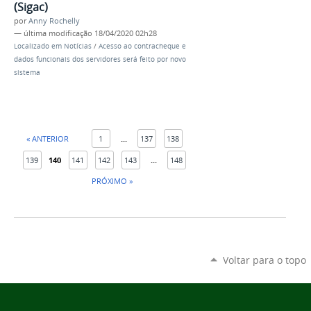
(Sigac)
por
Anny Rochelly
—
última modificação
18/04/2020 02h28
Localizado em
Notícias
/
Acesso ao contracheque e
dados funcionais dos servidores será feito por novo
sistema
« ANTERIOR
1
...
137
138
139
140
141
142
143
...
148
PRÓXIMO »
Voltar para o topo