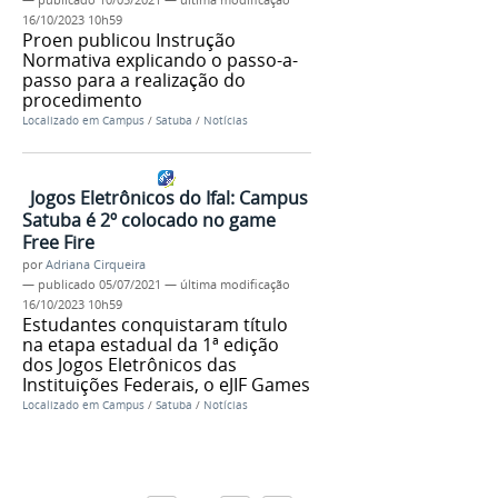
—
publicado
10/05/2021
—
última modificação
16/10/2023 10h59
Proen publicou Instrução
Normativa explicando o passo-a-
passo para a realização do
procedimento
Localizado em
Campus
/
Satuba
/
Notícias
Jogos Eletrônicos do Ifal: Campus
Satuba é 2º colocado no game
Free Fire
por
Adriana Cirqueira
—
publicado
05/07/2021
—
última modificação
16/10/2023 10h59
Estudantes conquistaram título
na etapa estadual da 1ª edição
dos Jogos Eletrônicos das
Instituições Federais, o eJIF Games
Localizado em
Campus
/
Satuba
/
Notícias