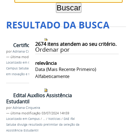
RESULTADO DA BUSCA
2674
itens atendem ao seu critério.
Certificação (1).png
Ordenar por
por
Adriana Cirqueira
—
última modificação
19/12/2025 11h47
relevância
Localizado em
Campus
/
…
/
Notícias
/
Espaço 4.0 do
Data (mais Recente Primeiro)
Campus Satuba encerra curso de Robótica com foco
em inovação e tecnologia
Alfabeticamente
Edital Auxílios Assistência
Estudantil
por
Adriana Cirqueira
—
última modificação
03/07/2024 14h59
Localizado em
Campus
/
…
/
Notícias
/
DAE Ifal
Satuba divulga resultado prelimitar da seleção da
Assistência Estudantil