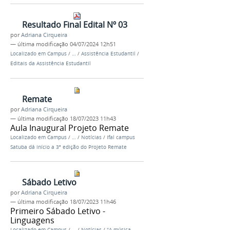
Resultado Final Edital Nº 03
por
Adriana Cirqueira
—
última modificação
04/07/2024 12h51
Localizado em
Campus
/
…
/
Assistência Estudantil
/
Editais da Assistência Estudantil
Remate
por
Adriana Cirqueira
—
última modificação
18/07/2023 11h43
Aula Inaugural Projeto Remate
Localizado em
Campus
/
…
/
Notícias
/
Ifal campus
Satuba dá início a 3ª edição do Projeto Remate
Sábado Letivo
por
Adriana Cirqueira
—
última modificação
18/07/2023 11h46
Primeiro Sábado Letivo -
Linguagens
Localizado em
Campus
/
…
/
Notícias
/
"A música