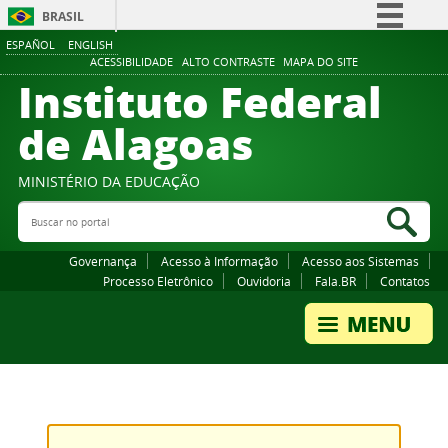
BRASIL
ESPAÑOL
ENGLISH
Simplifique!
ACESSIBILIDADE
ALTO CONTRASTE
MAPA DO SITE
Instituto Federal
Comunica BR
Participe
de Alagoas
Acesso à informação
Legislação
MINISTÉRIO DA EDUCAÇÃO
Buscar no portal
Canais
Bus
Governança
Acesso à Informação
Acesso aos Sistemas
Processo Eletrônico
Ouvidoria
Fala.BR
Contatos