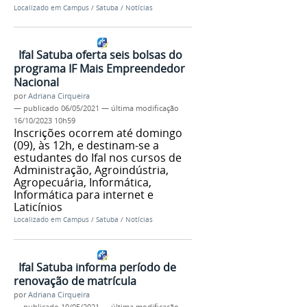
Localizado em
Campus
/
Satuba
/
Notícias
Ifal Satuba oferta seis bolsas do
programa IF Mais Empreendedor
Nacional
por
Adriana Cirqueira
—
publicado
06/05/2021
—
última modificação
16/10/2023 10h59
Inscrições ocorrem até domingo
(09), às 12h, e destinam-se a
estudantes do Ifal nos cursos de
Administração, Agroindústria,
Agropecuária, Informática,
Informática para internet e
Laticínios
Localizado em
Campus
/
Satuba
/
Notícias
Ifal Satuba informa período de
renovação de matrícula
por
Adriana Cirqueira