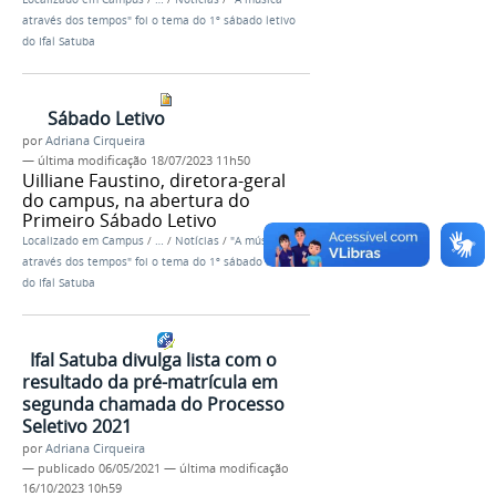
através dos tempos" foi o tema do 1º sábado letivo
do Ifal Satuba
Sábado Letivo
por
Adriana Cirqueira
—
última modificação
18/07/2023 11h50
Uilliane Faustino, diretora-geral
do campus, na abertura do
Primeiro Sábado Letivo
Localizado em
Campus
/
…
/
Notícias
/
"A música
através dos tempos" foi o tema do 1º sábado letivo
do Ifal Satuba
Ifal Satuba divulga lista com o
resultado da pré-matrícula em
segunda chamada do Processo
Seletivo 2021
por
Adriana Cirqueira
—
publicado
06/05/2021
—
última modificação
16/10/2023 10h59