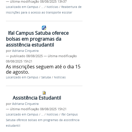
—
última modificação
08/08/2025 13h37
Localizado em
Campus
/
…
/
Notícias
/
Reabertura de
inscrições para o acesso ao transporte escolar
Ifal Campus Satuba oferece
bolsas em programas da
assistência estudantil
por
Adriana Cirqueira
—
publicado
08/08/2025
—
última modificação
08/08/2025 15h21
As inscrições seguem até o dia 15
de agosto.
Localizado em
Campus
/
Satuba
/
Notícias
Assistência Estudantil
por
Adriana Cirqueira
—
última modificação
08/08/2025 15h21
Localizado em
Campus
/
…
/
Notícias
/
Ifal Campus
Satuba oferece bolsas em programas da assistência
estudantil