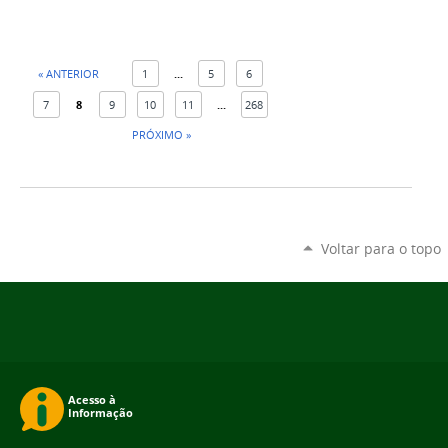
« ANTERIOR
1
...
5
6
7
8
9
10
11
...
268
PRÓXIMO »
Voltar para o topo