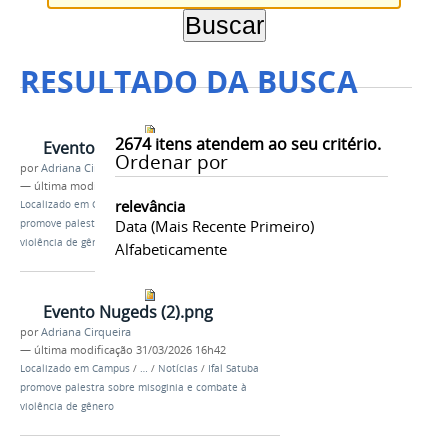
RESULTADO DA BUSCA
2674
itens atendem ao seu critério.
Evento Nugeds (4).png
Ordenar por
por
Adriana Cirqueira
—
última modificação
31/03/2026 16h42
relevância
Localizado em
Campus
/
…
/
Notícias
/
Ifal Satuba
Data (mais Recente Primeiro)
promove palestra sobre misoginia e combate à
violência de gênero
Alfabeticamente
Evento Nugeds (2).png
por
Adriana Cirqueira
—
última modificação
31/03/2026 16h42
Localizado em
Campus
/
…
/
Notícias
/
Ifal Satuba
promove palestra sobre misoginia e combate à
violência de gênero