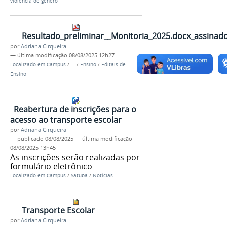
violência de gênero
Resultado_preliminar__Monitoria_2025.docx_assinado
por
Adriana Cirqueira
—
última modificação
08/08/2025 12h27
Localizado em
Campus
/
…
/
Ensino
/
Editais de
Ensino
Reabertura de inscrições para o
acesso ao transporte escolar
por
Adriana Cirqueira
—
publicado
08/08/2025
—
última modificação
08/08/2025 13h45
As inscrições serão realizadas por
formulário eletrônico
Localizado em
Campus
/
Satuba
/
Notícias
Transporte Escolar
por
Adriana Cirqueira