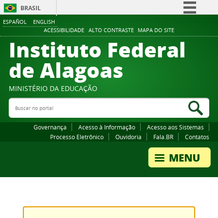
BRASIL
ESPAÑOL
ENGLISH
Simplifique!
ACESSIBILIDADE
ALTO CONTRASTE
MAPA DO SITE
Instituto Federal
Comunica BR
Participe
de Alagoas
Acesso à informação
Legislação
MINISTÉRIO DA EDUCAÇÃO
Buscar no portal
Canais
Bus
Governança
Acesso à Informação
Acesso aos Sistemas
Processo Eletrônico
Ouvidoria
Fala.BR
Contatos