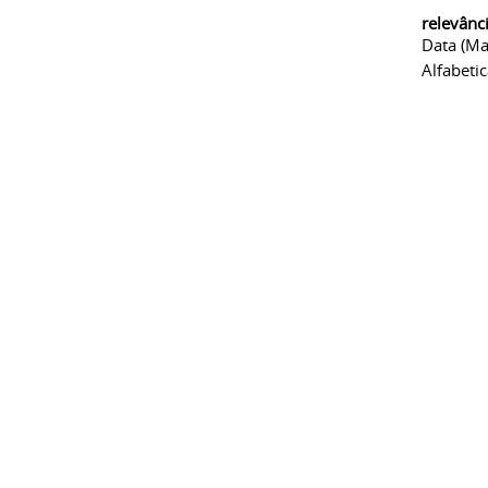
relevânc
Data (ma
Alfabeti