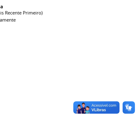
ia
is Recente Primeiro)
camente