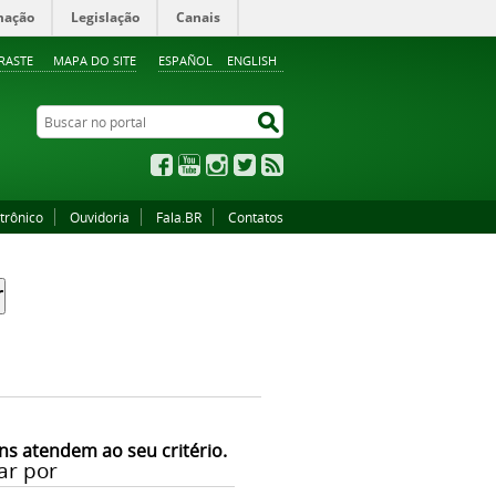
mação
Legislação
Canais
RASTE
MAPA DO SITE
ESPAÑOL
ENGLISH
Buscar no portal
Buscar no portal
Facebook
YouTube
Instagram
Twitter
RSS
trônico
Ouvidoria
Fala.BR
Contatos
ns atendem ao seu critério.
ar por