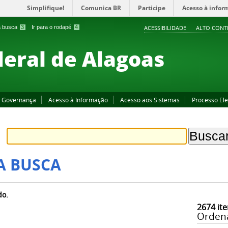
Simplifique!
Comunica BR
Participe
Acesso à infor
 a busca
3
Ir para o rodapé
4
ACESSIBILIDADE
ALTO CONT
deral de Alagoas
Governança
Acesso à Informação
Acesso aos Sistemas
Processo Ele
A BUSCA
do.
2674
ite
Orden