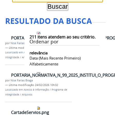
RESULTADO DA BUSCA
211
itens atendem ao seu critério.
PORTARIA_NORMATIVA_n_1002025__INSTITUI_O_PROG
Ordenar por
por
Nise Farias Braga
—
última modificação
24/02/2026 10h31
relevância
Localizado em
Acesso à Informação
/
Programa de
Data (mais Recente Primeiro)
Integridade
/
Arquivos
Alfabeticamente
PORTARIA_NORMATIVA_N_99_2025_INSTITUI_O_PRO
por
Nise Farias Braga
—
última modificação
24/02/2026 10h32
Localizado em
Acesso à Informação
/
Programa de
Integridade
/
Arquivos
CartadeServios.png