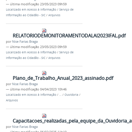
—
última modificação
23/05/2023 09h59
Localizado em
Acesso à Informação
/
Serviço de
Informação ao Cidadão - SIC
/
Arquivos
RELATORIODEMONITORAMENTODALAI2023IFAL.pdf
por
Nise Farias Braga
—
última modificação
23/05/2023 09h59
Localizado em
Acesso à Informação
/
Serviço de
Informação ao Cidadão - SIC
/
Arquivos
Plano_de_Trabalho_Anual_2023_assinado.pdf
por
Nise Farias Braga
—
última modificação
04/04/2023 10h46
Localizado em
Acesso à Informação
/
…
/
Ouvidoria
/
Arquivos
Capacitacoes_realizadas_pela_equipe_da_Ouvidoria_a
por
Nise Farias Braga