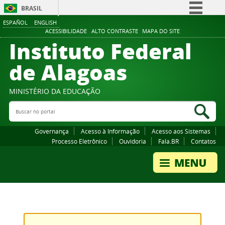
BRASIL
ESPAÑOL
ENGLISH
Simplifique!
ACESSIBILIDADE
ALTO CONTRASTE
MAPA DO SITE
Instituto Federal
Comunica BR
Participe
de Alagoas
Acesso à informação
Legislação
MINISTÉRIO DA EDUCAÇÃO
Buscar no portal
Canais
Bus
Governança
Acesso à Informação
Acesso aos Sistemas
Processo Eletrônico
Ouvidoria
Fala.BR
Contatos