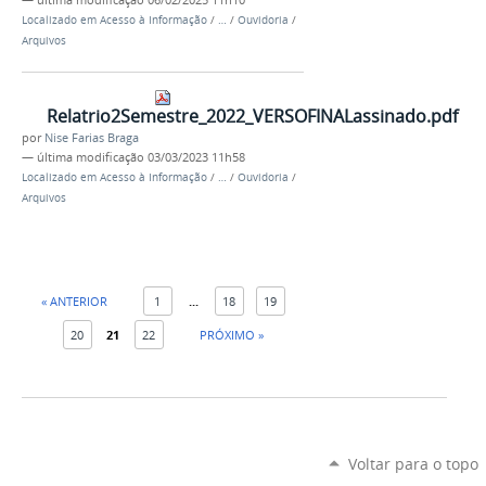
—
última modificação
06/02/2025 11h10
Localizado em
Acesso à Informação
/
…
/
Ouvidoria
/
Arquivos
Relatrio2Semestre_2022_VERSOFINALassinado.pdf
por
Nise Farias Braga
—
última modificação
03/03/2023 11h58
Localizado em
Acesso à Informação
/
…
/
Ouvidoria
/
Arquivos
« ANTERIOR
1
...
18
19
20
21
22
PRÓXIMO »
Voltar para o topo