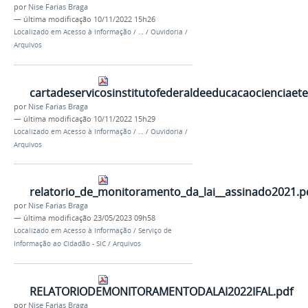
por
Nise Farias Braga
—
última modificação
10/11/2022 15h26
Localizado em
Acesso à Informação
/
…
/
Ouvidoria
/
Arquivos
cartadeservicosinstitutofederaldeeducacaocienciae
por
Nise Farias Braga
—
última modificação
10/11/2022 15h29
Localizado em
Acesso à Informação
/
…
/
Ouvidoria
/
Arquivos
relatorio_de_monitoramento_da_lai__assinado2021.p
por
Nise Farias Braga
—
última modificação
23/05/2023 09h58
Localizado em
Acesso à Informação
/
Serviço de
Informação ao Cidadão - SIC
/
Arquivos
RELATORIODEMONITORAMENTODALAI2022IFAL.pdf
por
Nise Farias Braga