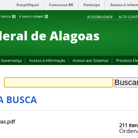
Simplifique!
Comunica BR
Participe
Acesso à infor
 a busca
3
Ir para o rodapé
4
ACESSIBILIDADE
ALTO CONT
deral de Alagoas
Governança
Acesso à Informação
Acesso aos Sistemas
Processo Ele
A BUSCA
as.pdf
211
iten
Orden