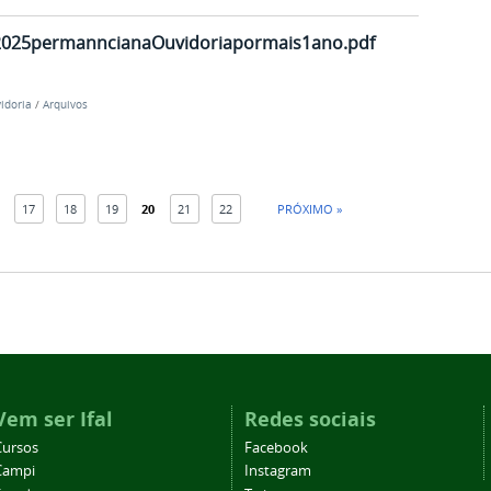
.2025permanncianaOuvidoriapormais1ano.pdf
idoria
/
Arquivos
17
18
19
20
21
22
PRÓXIMO »
Vem ser Ifal
Redes sociais
Cursos
Facebook
Campi
Instagram