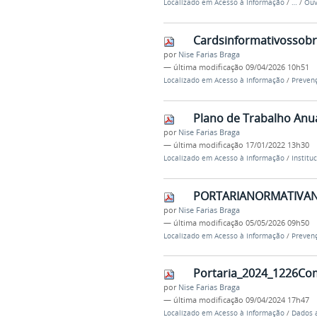
Localizado em
Acesso à Informação
/
…
/
Ouv
Cardsinformativossob
por
Nise Farias Braga
—
última modificação
09/04/2026 10h51
Localizado em
Acesso à Informação
/
Prevenç
Plano de Trabalho Anua
por
Nise Farias Braga
—
última modificação
17/01/2022 13h30
Localizado em
Acesso à Informação
/
Institu
PORTARIANORMATIVAN
por
Nise Farias Braga
—
última modificação
05/05/2026 09h50
Localizado em
Acesso à Informação
/
Prevenç
Portaria_2024_1226Com
por
Nise Farias Braga
—
última modificação
09/04/2024 17h47
Localizado em
Acesso à Informação
/
Dados 