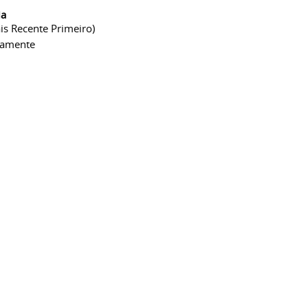
ia
is Recente Primeiro)
camente