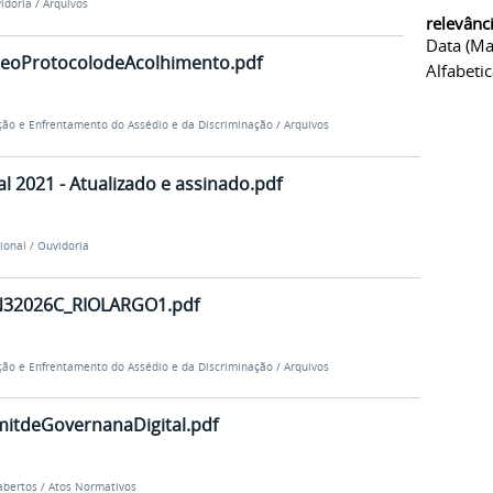
idoria
/
Arquivos
relevânc
Data (ma
reoProtocolodeAcolhimento.pdf
Alfabeti
ão e Enfrentamento do Assédio e da Discriminação
/
Arquivos
l 2021 - Atualizado e assinado.pdf
cional
/
Ouvidoria
32026C_RIOLARGO1.pdf
ão e Enfrentamento do Assédio e da Discriminação
/
Arquivos
itdeGovernanaDigital.pdf
abertos
/
Atos Normativos