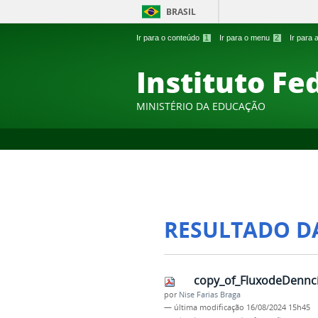
BRASIL
Ir para o conteúdo
1
Ir para o menu
2
Ir para
Instituto Fe
MINISTÉRIO DA EDUCAÇÃO
RESULTADO D
copy_of_FluxodeDennci
por
Nise Farias Braga
—
última modificação
16/08/2024 15h45