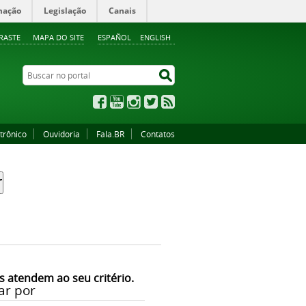
mação
Legislação
Canais
RASTE
MAPA DO SITE
ESPAÑOL
ENGLISH
Buscar no portal
Buscar no portal
Facebook
YouTube
Instagram
Twitter
RSS
trônico
Ouvidoria
Fala.BR
Contatos
s atendem ao seu critério.
ar por