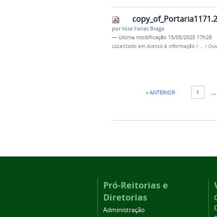
copy_of_Portaria1171
por
Nise Farias Braga
—
última modificação
15/05/2025 17h28
Localizado em
Acesso à Informação
/
…
/
Ouv
« ANTERIOR
1
...
Pró-Reitorias e
Diretorias
Administração