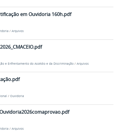
tificação em Ouvidoria 160h.pdf
idoria
/
Arquivos
2026_CMACEIO.pdf
ão e Enfrentamento do Assédio e da Discriminação
/
Arquivos
tação.pdf
cional
/
Ouvidoria
Ouvidoria2026comaprovao.pdf
idoria
/
Arquivos