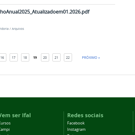
lhoAnual2025_Atualizadoem01.2026.pdf
idoria
/
Arquivos
16
17
18
19
20
21
22
PRÓXIMO »
Vem ser Ifal
Redes sociais
Cursos
Facebook
Campi
Instagram