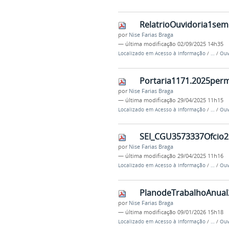
RelatrioOuvidoria1sem
por
Nise Farias Braga
—
última modificação
02/09/2025 14h35
Localizado em
Acesso à Informação
/
…
/
Ouv
Portaria1171.2025per
por
Nise Farias Braga
—
última modificação
29/04/2025 11h15
Localizado em
Acesso à Informação
/
…
/
Ouv
SEI_CGU3573337Ofcio2
por
Nise Farias Braga
—
última modificação
29/04/2025 11h16
Localizado em
Acesso à Informação
/
…
/
Ouv
PlanodeTrabalhoAnual
por
Nise Farias Braga
—
última modificação
09/01/2026 15h18
Localizado em
Acesso à Informação
/
…
/
Ouv