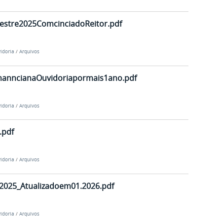
estre2025ComcinciadoReitor.pdf
idoria
/
Arquivos
manncianaOuvidoriapormais1ano.pdf
idoria
/
Arquivos
.pdf
idoria
/
Arquivos
2025_Atualizadoem01.2026.pdf
idoria
/
Arquivos