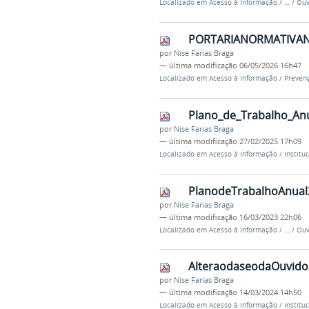
Localizado em
Acesso à Informação
/
…
/
Ouv
PORTARIANORMATIVAN
por
Nise Farias Braga
—
última modificação
06/05/2026 16h47
Localizado em
Acesso à Informação
/
Prevenç
Plano_de_Trabalho_Anu
por
Nise Farias Braga
—
última modificação
27/02/2025 17h09
Localizado em
Acesso à Informação
/
Institu
PlanodeTrabalhoAnual2
por
Nise Farias Braga
—
última modificação
16/03/2023 22h06
Localizado em
Acesso à Informação
/
…
/
Ouv
AlteraodaseodaOuvidor
por
Nise Farias Braga
—
última modificação
14/03/2024 14h50
Localizado em
Acesso à Informação
/
Institu