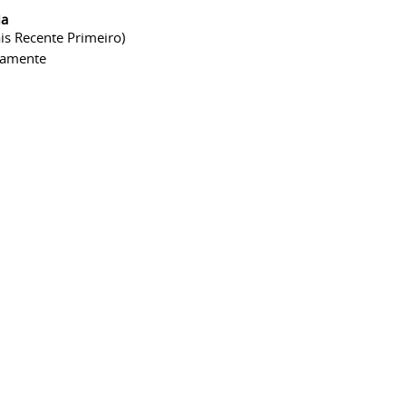
ia
is Recente Primeiro)
camente