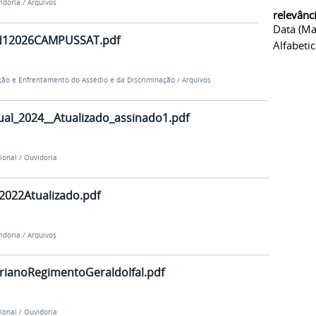
idoria
/
Arquivos
relevânc
Data (ma
12026CAMPUSSAT.pdf
Alfabeti
ão e Enfrentamento do Assédio e da Discriminação
/
Arquivos
al_2024__Atualizado_assinado1.pdf
cional
/
Ouvidoria
022Atualizado.pdf
idoria
/
Arquivos
ianoRegimentoGeraldoIfal.pdf
cional
/
Ouvidoria