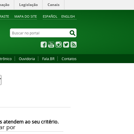
mação
Legislação
Canais
RASTE
MAPA DO SITE
ESPAÑOL
ENGLISH
Buscar no portal
Buscar no portal
Facebook
YouTube
Instagram
Twitter
RSS
trônico
Ouvidoria
Fala.BR
Contatos
s atendem ao seu critério.
ar por