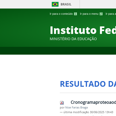
BRASIL
Ir para o conteúdo
1
Ir para o menu
2
Ir para
Instituto Fe
MINISTÉRIO DA EDUCAÇÃO
RESULTADO D
Cronogramaproteoaode
por
Nise Farias Braga
—
última modificação
30/06/2025 13h43