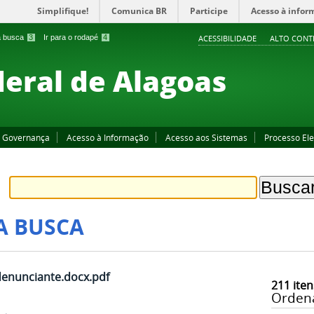
Simplifique!
Comunica BR
Participe
Acesso à infor
 a busca
3
Ir para o rodapé
4
ACESSIBILIDADE
ALTO CONT
deral de Alagoas
Governança
Acesso à Informação
Acesso aos Sistemas
Processo Ele
A BUSCA
nunciante.docx.pdf
211
iten
Orden