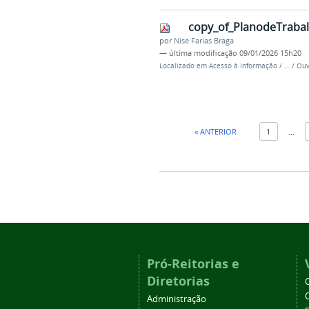
copy_of_PlanodeTraba
por
Nise Farias Braga
—
última modificação
09/01/2026 15h20
Localizado em
Acesso à Informação
/
…
/
Ouv
« ANTERIOR
1
...
Pró-Reitorias e
Diretorias
Administração