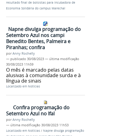
resultado final de bolsistas para Incubadora de
Economia Solidária do campus Marechal
Napne divulga programação do
Setembro Azul nos campi
Benedito Bentes, Palmeira e
Piranhas; confira
por
Anny Rochelly
—
publicado
30/08/2023
—
última modificação
30/08/2023 11h59
O mês é marcado pelas datas
alusivas à comunidade surda e à
língua de sinais
Localizado em
Notícias
Confira programação do
Setembro Azul no Ifal
por
Anny Rochelly
—
última modificação
30/08/2023 11h53
Localizado em
Notícias
/
Napne divulga programação