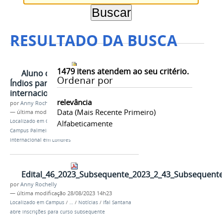
RESULTADO DA BUSCA
1479
itens atendem ao seu critério.
Aluno do Campus Palmeira dos
Ordenar por
Índios participa de congresso
internacional em Londres
relevância
por
Anny Rochelly
Data (mais Recente Primeiro)
—
última modificação
28/08/2023 10h24
Localizado em
Campus
/
…
/
Notícias
/
Aluno do
Alfabeticamente
Campus Palmeira dos Índios participa de congresso
internacional em Londres
Edital_46_2023_Subsequente_2023_2_43_Subsequent
por
Anny Rochelly
—
última modificação
28/08/2023 14h23
Localizado em
Campus
/
…
/
Notícias
/
Ifal Santana
abre inscrições para curso subsequente