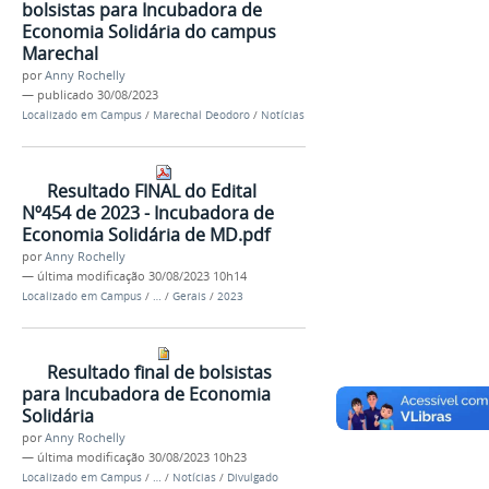
bolsistas para Incubadora de
Economia Solidária do campus
Marechal
por
Anny Rochelly
—
publicado
30/08/2023
Localizado em
Campus
/
Marechal Deodoro
/
Notícias
Resultado FINAL do Edital
Nº454 de 2023 - Incubadora de
Economia Solidária de MD.pdf
por
Anny Rochelly
—
última modificação
30/08/2023 10h14
Localizado em
Campus
/
…
/
Gerais
/
2023
Resultado final de bolsistas
para Incubadora de Economia
Solidária
por
Anny Rochelly
—
última modificação
30/08/2023 10h23
Localizado em
Campus
/
…
/
Notícias
/
Divulgado