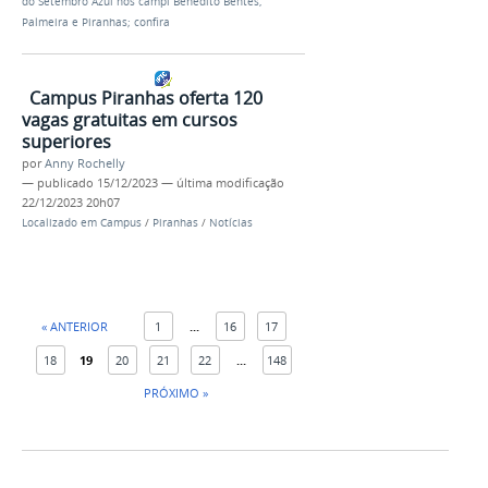
do Setembro Azul nos campi Benedito Bentes,
Palmeira e Piranhas; confira
Campus Piranhas oferta 120
vagas gratuitas em cursos
superiores
por
Anny Rochelly
—
publicado
15/12/2023
—
última modificação
22/12/2023 20h07
Localizado em
Campus
/
Piranhas
/
Notícias
« ANTERIOR
1
...
16
17
18
19
20
21
22
...
148
PRÓXIMO »