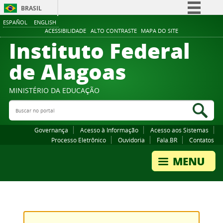
BRASIL
ESPAÑOL
ENGLISH
Simplifique!
ACESSIBILIDADE
ALTO CONTRASTE
MAPA DO SITE
Instituto Federal
Comunica BR
Participe
de Alagoas
Acesso à informação
Legislação
MINISTÉRIO DA EDUCAÇÃO
Buscar no portal
Canais
Bus
Governança
Acesso à Informação
Acesso aos Sistemas
Processo Eletrônico
Ouvidoria
Fala.BR
Contatos