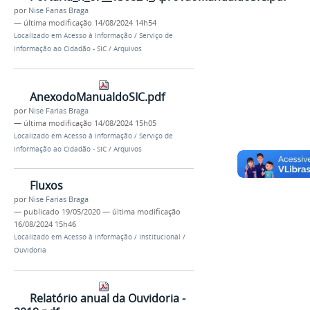
por
Nise Farias Braga
—
última modificação
14/08/2024 14h54
Localizado em
Acesso à Informação
/
Serviço de
Informação ao Cidadão - SIC
/
Arquivos
AnexodoManualdoSIC.pdf
por
Nise Farias Braga
—
última modificação
14/08/2024 15h05
Localizado em
Acesso à Informação
/
Serviço de
Informação ao Cidadão - SIC
/
Arquivos
Fluxos
por
Nise Farias Braga
—
publicado
19/05/2020
—
última modificação
16/08/2024 15h46
Localizado em
Acesso à Informação
/
Institucional
/
Ouvidoria
Relatório anual da Ouvidoria -