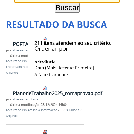
RESULTADO DA BUSCA
211
itens atendem ao seu critério.
PORTARIANORMATIVAN132026C_PENEDO.pdf
Ordenar por
por
Nise Farias Braga
—
última modificação
12/05/2026 09h04
relevância
Localizado em
Acesso à Informação
/
Prevenção e
Data (mais Recente Primeiro)
Enfrentamento do Assédio e da Discriminação
/
Arquivos
Alfabeticamente
PlanodeTrabalho2025_comaprovao.pdf
por
Nise Farias Braga
—
última modificação
23/12/2024 14h04
Localizado em
Acesso à Informação
/
…
/
Ouvidoria
/
Arquivos