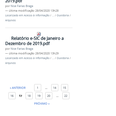
2019.pdf
por
Nise Farias Braga
—
última modificação
28/04/2020 13h28
Localizado em
Acesso à Informação
/
…
/
Ouvidoria
/
Arquivos
Relatório e-SIC de Janeiro a
Dezembro de 2019.pdf
por
Nise Farias Braga
—
última modificação
28/04/2020 13h29
Localizado em
Acesso à Informação
/
…
/
Ouvidoria
/
Arquivos
« ANTERIOR
1
...
14
15
16
17
18
19
20
...
22
PRÓXIMO »