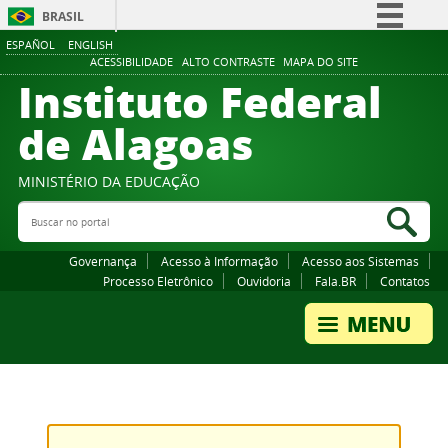
BRASIL
ESPAÑOL
ENGLISH
Simplifique!
ACESSIBILIDADE
ALTO CONTRASTE
MAPA DO SITE
Instituto Federal
Comunica BR
Participe
de Alagoas
Acesso à informação
Legislação
MINISTÉRIO DA EDUCAÇÃO
Buscar no portal
Canais
Bus
Governança
Acesso à Informação
Acesso aos Sistemas
Processo Eletrônico
Ouvidoria
Fala.BR
Contatos