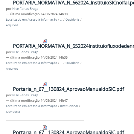
PORTARIA_NORMATIVA_N_662024_InstituioSICnoIfal.p
por
Nise Farias Braga
—
última modificação
14/08/2024 14h30
Localizado em
Acesso à Informação
/
…
/
Ouvidoria
/
Arquivos
PORTARIA_NORMATIVA_N_652024Instituiofluxodedennc
por
Nise Farias Braga
—
última modificação
14/08/2024 14h35
Localizado em
Acesso à Informação
/
…
/
Ouvidoria
/
Arquivos
Portaria_n_67__130824_AprovaoManualdoSIC.pdf
por
Nise Farias Braga
—
última modificação
14/08/2024 14h47
Localizado em
Acesso à Informação
/
Institucional
/
Ouvidoria
Portaria_n_67__130824_AprovaoManualdoSIC.pdf