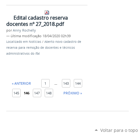
Edital cadastro reserva
docentes nº 27_2018.pdf
por
Anny Rochelly
—
última modificação
18/04/2020 02h39
Localizado em
Notícias
/
Aberto novo cadastro de
reserva para remoção de docentes e técnicos
administrativos do Ifal
« ANTERIOR
1
...
143
144
145
146
147
148
PRÓXIMO »
Voltar para o topo