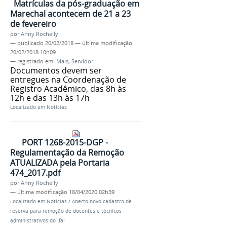
Matrículas da pós-graduação em
Marechal acontecem de 21 a 23
de fevereiro
por
Anny Rochelly
—
publicado
20/02/2018
—
última modificação
20/02/2018 10h09
— registrado em:
Mais
,
Servidor
Documentos devem ser
entregues na Coordenação de
Registro Acadêmico, das 8h às
12h e das 13h às 17h
Localizado em
Notícias
PORT 1268-2015-DGP -
Regulamentação da Remoção
ATUALIZADA pela Portaria
474_2017.pdf
por
Anny Rochelly
—
última modificação
18/04/2020 02h39
Localizado em
Notícias
/
Aberto novo cadastro de
reserva para remoção de docentes e técnicos
administrativos do Ifal