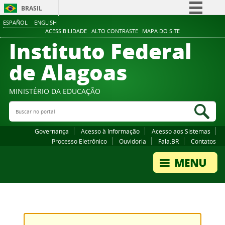
BRASIL
ESPAÑOL
ENGLISH
Simplifique!
ACESSIBILIDADE
ALTO CONTRASTE
MAPA DO SITE
Instituto Federal
Comunica BR
Participe
de Alagoas
Acesso à informação
Legislação
MINISTÉRIO DA EDUCAÇÃO
Buscar no portal
Canais
Bus
Governança
Acesso à Informação
Acesso aos Sistemas
Processo Eletrônico
Ouvidoria
Fala.BR
Contatos