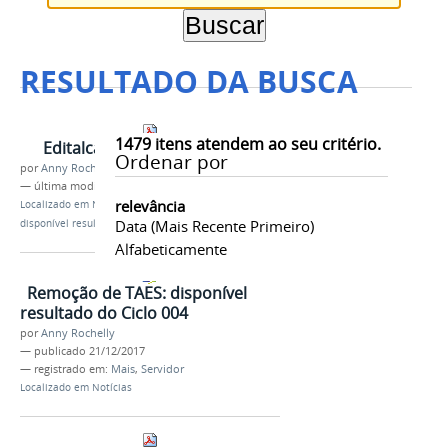
RESULTADO DA BUSCA
1479
itens atendem ao seu critério.
Editalcadastroreservatcnicon68.pdf
Ordenar por
por
Anny Rochelly
—
última modificação
18/04/2020 02h38
relevância
Localizado em
Notícias
/
Remoção de TAES:
Data (mais Recente Primeiro)
disponível resultado do Ciclo 004
Alfabeticamente
Remoção de TAES: disponível
resultado do Ciclo 004
por
Anny Rochelly
—
publicado
21/12/2017
— registrado em:
Mais
,
Servidor
Localizado em
Notícias