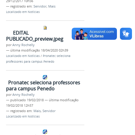
29/12/2017 10h56
— registrado em:
Servidor
,
Mais
Localizado em
Notícias
EDITAL
PUBLICADO_preview.jpeg
por
Anny Rochelly
—
última modificação
18/04/2020 02h39
Localizado em
Notícias
/
Pronatec seleciona
professores para campus Penedo
Pronatec seleciona professores
para campus Penedo
por
Anny Rochelly
—
publicado
19/02/2018
—
última modificação
19/02/2018 12h57
— registrado em:
Mais
,
Servidor
Localizado em
Notícias