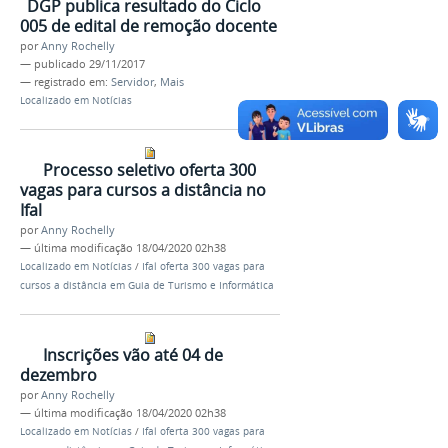
DGP publica resultado do Ciclo
005 de edital de remoção docente
por
Anny Rochelly
—
publicado
29/11/2017
— registrado em:
Servidor
,
Mais
Localizado em
Notícias
Processo seletivo oferta 300
vagas para cursos a distância no
Ifal
por
Anny Rochelly
—
última modificação
18/04/2020 02h38
Localizado em
Notícias
/
Ifal oferta 300 vagas para
cursos a distância em Guia de Turismo e Informática
Inscrições vão até 04 de
dezembro
por
Anny Rochelly
—
última modificação
18/04/2020 02h38
Localizado em
Notícias
/
Ifal oferta 300 vagas para