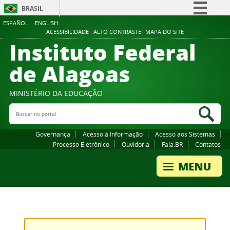
BRASIL
ESPAÑOL
ENGLISH
Simplifique!
ACESSIBILIDADE
ALTO CONTRASTE
MAPA DO SITE
Instituto Federal
Comunica BR
Participe
de Alagoas
Acesso à informação
Legislação
MINISTÉRIO DA EDUCAÇÃO
Buscar no portal
Canais
Bus
Governança
Acesso à Informação
Acesso aos Sistemas
Processo Eletrônico
Ouvidoria
Fala.BR
Contatos