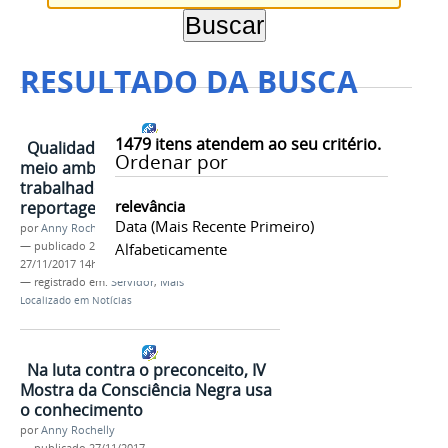
RESULTADO DA BUSCA
1479
itens atendem ao seu critério.
Qualidade de vida, bem-estar e
Ordenar por
meio ambiente são pilares
trabalhados por TAES em
relevância
reportagem desta semana
Data (mais Recente Primeiro)
por
Anny Rochelly
—
publicado
24/11/2017
Alfabeticamente
—
última modificação
27/11/2017 14h34
— registrado em:
Servidor
,
Mais
Localizado em
Notícias
Na luta contra o preconceito, IV
Mostra da Consciência Negra usa
o conhecimento
por
Anny Rochelly