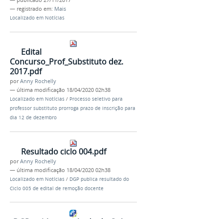
—
publicado
27/11/2017
— registrado em:
Mais
Localizado em
Notícias
Edital
Concurso_Prof_Substituto dez.
2017.pdf
por
Anny Rochelly
—
última modificação
18/04/2020 02h38
Localizado em
Notícias
/
Processo seletivo para
professor substituto prorroga prazo de inscrição para
dia 12 de dezembro
Resultado ciclo 004.pdf
por
Anny Rochelly
—
última modificação
18/04/2020 02h38
Localizado em
Notícias
/
DGP publica resultado do
Ciclo 005 de edital de remoção docente