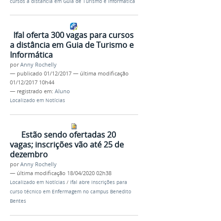
cursos a distância em Guia de Turismo e Informática
Ifal oferta 300 vagas para cursos
a distância em Guia de Turismo e
Informática
por
Anny Rochelly
—
publicado
01/12/2017
—
última modificação
01/12/2017 10h44
— registrado em:
Aluno
Localizado em
Notícias
Estão sendo ofertadas 20
vagas; inscrições vão até 25 de
dezembro
por
Anny Rochelly
—
última modificação
18/04/2020 02h38
Localizado em
Notícias
/
Ifal abre inscrições para
curso técnico em Enfermagem no campus Benedito
Bentes