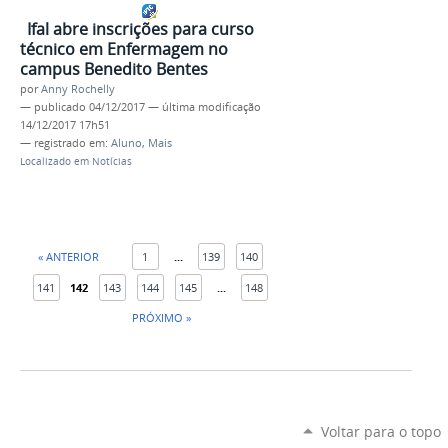
Ifal abre inscrições para curso
técnico em Enfermagem no
campus Benedito Bentes
por
Anny Rochelly
—
publicado
04/12/2017
—
última modificação
14/12/2017 17h51
— registrado em:
Aluno
,
Mais
Localizado em
Notícias
« ANTERIOR
1
...
139
140
141
142
143
144
145
...
148
PRÓXIMO »
Voltar para o topo