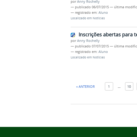
por
Anny Rochelly
—
publicado
06/07/2015
—
última modifi
— registrado em:
Aluno
Localizado em
Notícias
Inscrições abertas para t
por
Anny Rochelly
—
publicado
07/07/2015
—
última modifi
— registrado em:
Aluno
Localizado em
Notícias
« ANTERIOR
1
...
10