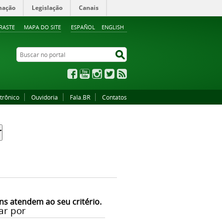
mação
Legislação
Canais
RASTE
MAPA DO SITE
ESPAÑOL
ENGLISH
Buscar no portal
Buscar no portal
Facebook
YouTube
Instagram
Twitter
RSS
trônico
Ouvidoria
Fala.BR
Contatos
ns atendem ao seu critério.
ar por