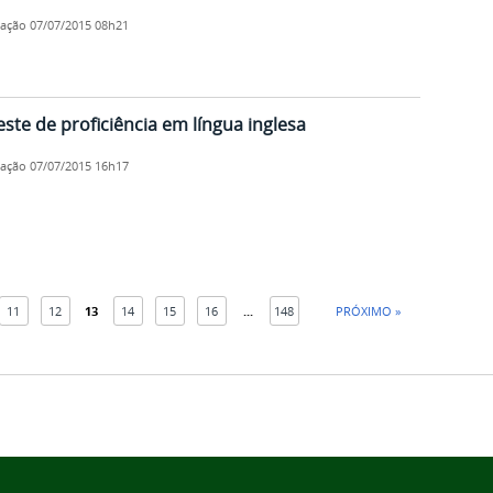
cação
07/07/2015 08h21
este de proficiência em língua inglesa
cação
07/07/2015 16h17
11
12
13
14
15
16
...
148
PRÓXIMO »