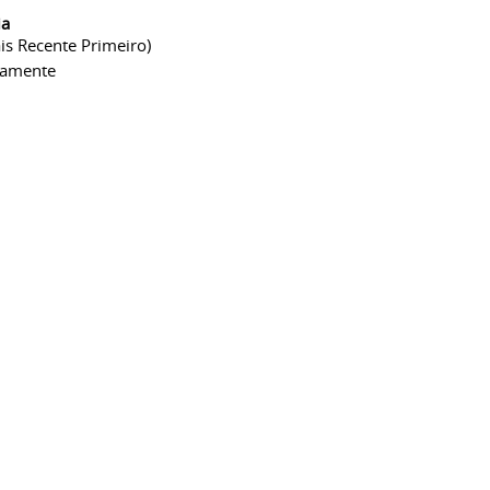
ia
is Recente Primeiro)
camente