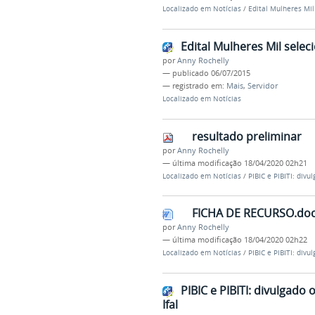
Localizado em
Notícias
/
Edital Mulheres Mil
Edital Mulheres Mil selec
por
Anny Rochelly
—
publicado
06/07/2015
— registrado em:
Mais
,
Servidor
Localizado em
Notícias
resultado preliminar
por
Anny Rochelly
—
última modificação
18/04/2020 02h21
Localizado em
Notícias
/
PIBIC e PIBITI: divu
FICHA DE RECURSO.do
por
Anny Rochelly
—
última modificação
18/04/2020 02h22
Localizado em
Notícias
/
PIBIC e PIBITI: divu
PIBIC e PIBITI: divulgado
Ifal