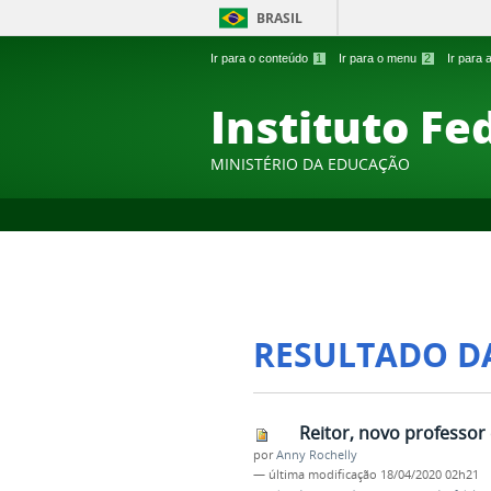
BRASIL
Ir para o conteúdo
1
Ir para o menu
2
Ir para
Instituto Fe
MINISTÉRIO DA EDUCAÇÃO
RESULTADO D
Reitor, novo professor 
por
Anny Rochelly
—
última modificação
18/04/2020 02h21