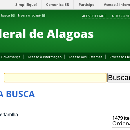
Simplifique!
Comunica BR
Participe
Acesso à infor
 a busca
3
Ir para o rodapé
4
ACESSIBILIDADE
ALTO CONT
deral de Alagoas
Governança
Acesso à Informação
Acesso aos Sistemas
Processo Ele
A BUSCA
e família
1479
ite
Orden