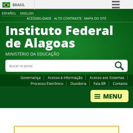
BRASIL
ESPAÑOL
ENGLISH
Simplifique!
ACESSIBILIDADE
ALTO CONTRASTE
MAPA DO SITE
Instituto Federal
Comunica BR
Participe
de Alagoas
Acesso à informação
Legislação
MINISTÉRIO DA EDUCAÇÃO
Buscar no portal
Canais
Bus
Governança
Acesso à Informação
Acesso aos Sistemas
Processo Eletrônico
Ouvidoria
Fala.BR
Contatos