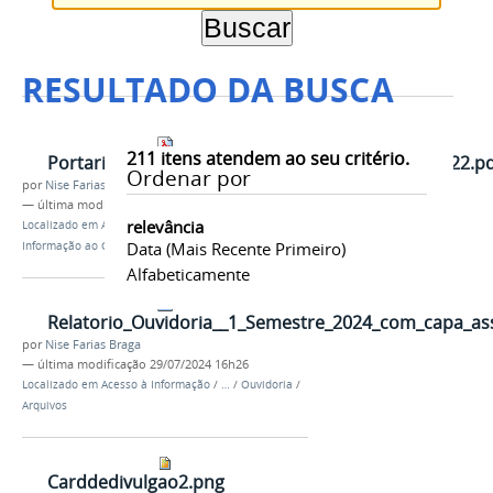
RESULTADO DA BUSCA
211
itens atendem ao seu critério.
PortariaDesignaoResponsvelpeloSICPort.24632022.pd
Ordenar por
por
Nise Farias Braga
—
última modificação
22/07/2022 17h52
relevância
Localizado em
Acesso à Informação
/
Serviço de
Data (mais Recente Primeiro)
Informação ao Cidadão - SIC
/
Arquivos
Alfabeticamente
Relatorio_Ouvidoria__1_Semestre_2024_com_capa_as
por
Nise Farias Braga
—
última modificação
29/07/2024 16h26
Localizado em
Acesso à Informação
/
…
/
Ouvidoria
/
Arquivos
Carddedivulgao2.png