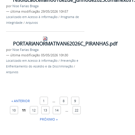
resolucaoceifalno01de2de_junhode2025comanexos15
por
Nise Farias Braga
—
última modificação
29/05/2026 10h57
Localizado em
Acesso à Informação
/
Programa de
Integridade
/
Arquivos
PORTARIANORMATIVAN62026C_PIRANHAS.pdf
por
Nise Farias Braga
—
última modificação
05/05/2026 10h30
Localizado em
Acesso à Informação
/
Prevenção e
Enfrentamento do Assédio e da Discriminação
/
Arquivos
« ANTERIOR
1
...
8
9
10
11
12
13
14
...
22
PRÓXIMO »