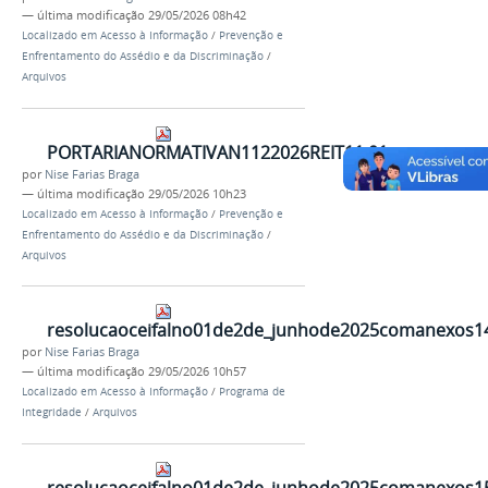
—
última modificação
29/05/2026 08h42
Localizado em
Acesso à Informação
/
Prevenção e
Enfrentamento do Assédio e da Discriminação
/
Arquivos
PORTARIANORMATIVAN1122026REIT11.01comanexo.p
por
Nise Farias Braga
—
última modificação
29/05/2026 10h23
Localizado em
Acesso à Informação
/
Prevenção e
Enfrentamento do Assédio e da Discriminação
/
Arquivos
resolucaoceifalno01de2de_junhode2025comanexos14
por
Nise Farias Braga
—
última modificação
29/05/2026 10h57
Localizado em
Acesso à Informação
/
Programa de
Integridade
/
Arquivos