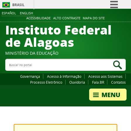
BRASIL
ESPAÑOL
ENGLISH
Simplifique!
ACESSIBILIDADE
ALTO CONTRASTE
MAPA DO SITE
Instituto Federal
Comunica BR
Participe
de Alagoas
Acesso à informação
Legislação
MINISTÉRIO DA EDUCAÇÃO
Buscar no portal
Canais
Bus
Governança
Acesso à Informação
Acesso aos Sistemas
Processo Eletrônico
Ouvidoria
Fala.BR
Contatos