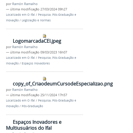
por
Ramón Ramalho
—
última modificação
27/03/2024 09h27
Localizado em
O Ifal
/
Pesquisa, Pós-Graduação e
Inovação
/
Legislação e normas
LogomarcadaCEI.jpeg
por
Ramón Ramalho
—
última modificação
09/03/2023 16h07
Localizado em
O Ifal
/
Pesquisa, Pós-Graduação e
Inovação
/
Espaços Inovadores
copy_of_CriaodeumCursodeEspecializao.png
por
Ramón Ramalho
—
última modificação
25/11/2024 17h57
Localizado em
O Ifal
/
Pesquisa, Pós-Graduação e
Inovação
/
Pós-Graduação
Espaços Inovadores e
Multiusuários do Ifal