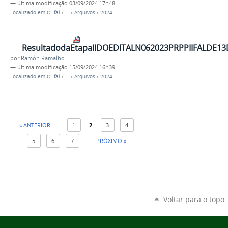
—
última modificação
03/09/2024 17h48
Localizado em
O Ifal
/
…
/
Arquivos
/
2024
ResultadodaEtapaIIDOEDITALN062023PRPPIIFAL
por
Ramón Ramalho
—
última modificação
15/09/2024 16h39
Localizado em
O Ifal
/
…
/
Arquivos
/
2024
« ANTERIOR
1
2
3
4
5
6
7
PRÓXIMO »
Voltar para o topo