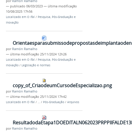
por
Ramón Ramalho
—
publicado
06/03/2023
—
última modificação
10/08/2025 17h56
Localizado em
O Ifal
/
Pesquisa, Pós-Graduação e
Inovação
Orientaesparasubmissodepropostasdeimplantaoden
por
Ramón Ramalho
—
última modificação
25/11/2024 12h26
Localizado em
O Ifal
/
Pesquisa, Pós-Graduação e
Inovação
/
Legislação e normas
copy_of_CriaodeumCursodeEspecializao.png
por
Ramón Ramalho
—
última modificação
25/11/2024 17h42
Localizado em
O Ifal
/
…
/
Pós-Graduação
/
Arquivos
ResultadodaEtapa1DOEDITALN062023PRPPIIFALD
por
Ramón Ramalho