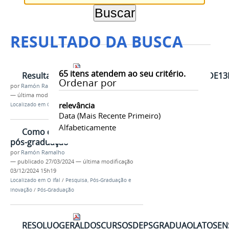
RESULTADO DA BUSCA
65
itens atendem ao seu critério.
ResultadodaEtapa1DOEDITALN062023PRPPIIFALD
Ordenar por
por
Ramón Ramalho
—
última modificação
03/09/2024 17h49
relevância
Localizado em
O Ifal
/
…
/
Arquivos
/
2024
Data (mais Recente Primeiro)
Alfabeticamente
Como criar um novo curso de
pós-graduação
por
Ramón Ramalho
—
publicado
27/03/2024
—
última modificação
03/12/2024 15h19
Localizado em
O Ifal
/
Pesquisa, Pós-Graduação e
Inovação
/
Pós-Graduação
RESOLUOGERALDOSCURSOSDEPSGRADUAOLATOSENSU