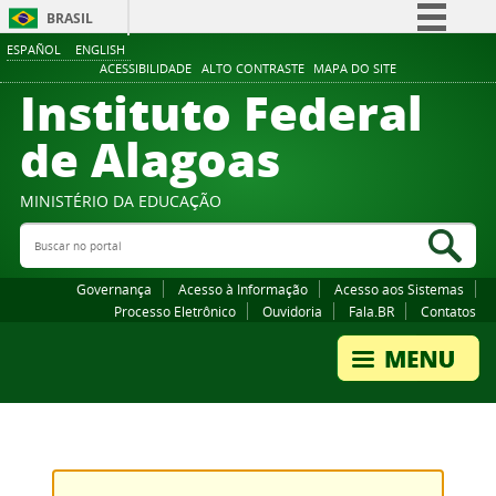
BRASIL
ESPAÑOL
ENGLISH
Simplifique!
ACESSIBILIDADE
ALTO CONTRASTE
MAPA DO SITE
Instituto Federal
Comunica BR
Participe
de Alagoas
Acesso à informação
Legislação
MINISTÉRIO DA EDUCAÇÃO
Buscar no portal
Canais
Bus
Governança
Acesso à Informação
Acesso aos Sistemas
Processo Eletrônico
Ouvidoria
Fala.BR
Contatos