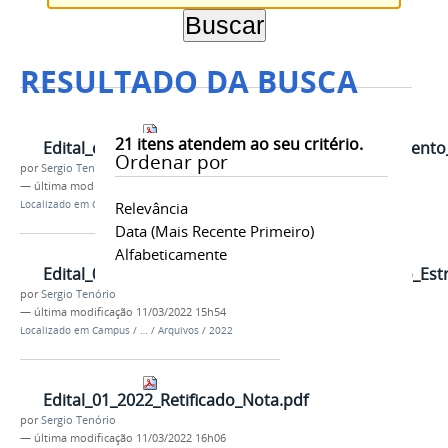
RESULTADO DA BUSCA
21
itens atendem ao seu critério.
Edital_do_curso_de_Como_construir_o_planejamento
Ordenar por
por
Sergio Tenório
—
última modificação
15/02/2022 17h31
Localizado em
Campus
Relevância
/
…
/
Arquivos
/
2022
Data (mais Recente Primeiro)
Alfabeticamente
Edital_01_2022_Como_Construir_o_Planejamento_Estr
por
Sergio Tenório
—
última modificação
11/03/2022 15h54
Localizado em
Campus
/
…
/
Arquivos
/
2022
Edital_01_2022_Retificado_Nota.pdf
por
Sergio Tenório
—
última modificação
11/03/2022 16h06