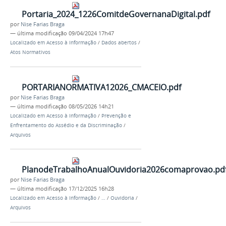
Portaria_2024_1226ComitdeGovernanaDigital.pdf
por
Nise Farias Braga
—
última modificação
09/04/2024 17h47
Localizado em
Acesso à Informação
/
Dados abertos
/
Atos Normativos
PORTARIANORMATIVA12026_CMACEIO.pdf
por
Nise Farias Braga
—
última modificação
08/05/2026 14h21
Localizado em
Acesso à Informação
/
Prevenção e
Enfrentamento do Assédio e da Discriminação
/
Arquivos
PlanodeTrabalhoAnualOuvidoria2026comaprovao.pd
por
Nise Farias Braga
—
última modificação
17/12/2025 16h28
Localizado em
Acesso à Informação
/
…
/
Ouvidoria
/
Arquivos