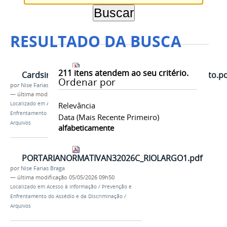
RESULTADO DA BUSCA
211
itens atendem ao seu critério.
CardsinformativossobreoProtocolodeAcolhimento.pd
Ordenar por
por
Nise Farias Braga
—
última modificação
09/04/2026 10h51
Localizado em
Acesso à Informação
Relevância
/
Prevenção e
Enfrentamento do Assédio e da Discriminação
/
Data (mais Recente Primeiro)
Arquivos
alfabeticamente
PORTARIANORMATIVAN32026C_RIOLARGO1.pdf
por
Nise Farias Braga
—
última modificação
05/05/2026 09h50
Localizado em
Acesso à Informação
/
Prevenção e
Enfrentamento do Assédio e da Discriminação
/
Arquivos