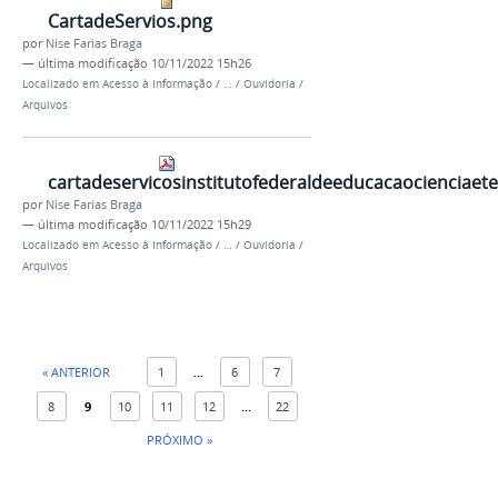
CartadeServios.png
por
Nise Farias Braga
—
última modificação
10/11/2022 15h26
Localizado em
Acesso à Informação
/
…
/
Ouvidoria
/
Arquivos
cartadeservicosinstitutofederaldeeducacaocienciae
por
Nise Farias Braga
—
última modificação
10/11/2022 15h29
Localizado em
Acesso à Informação
/
…
/
Ouvidoria
/
Arquivos
« ANTERIOR
1
...
6
7
8
9
10
11
12
...
22
PRÓXIMO »