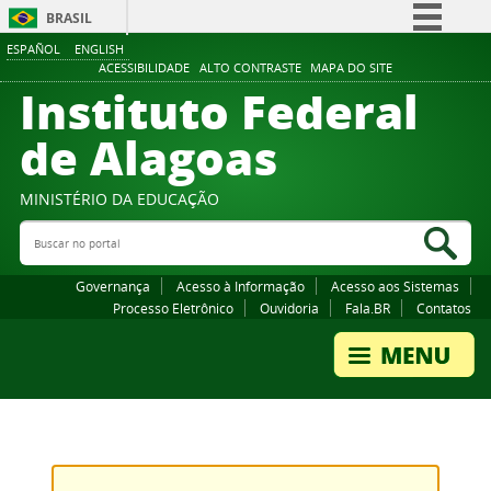
BRASIL
ESPAÑOL
ENGLISH
Simplifique!
ACESSIBILIDADE
ALTO CONTRASTE
MAPA DO SITE
Instituto Federal
Comunica BR
Participe
de Alagoas
Acesso à informação
Legislação
MINISTÉRIO DA EDUCAÇÃO
Buscar no portal
Canais
Bus
Governança
Acesso à Informação
Acesso aos Sistemas
Processo Eletrônico
Ouvidoria
Fala.BR
Contatos