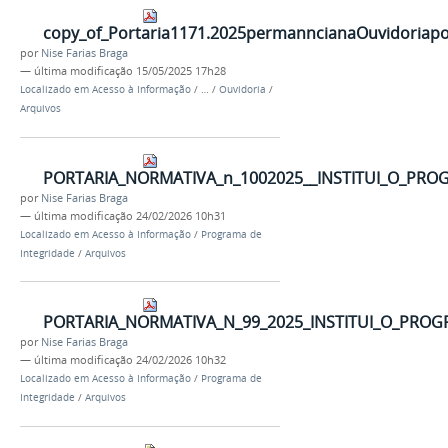
copy_of_Portaria1171.2025permanncianaOuvidoriap
por
Nise Farias Braga
—
última modificação
15/05/2025 17h28
Localizado em
Acesso à Informação
/
…
/
Ouvidoria
/
Arquivos
PORTARIA_NORMATIVA_n_1002025__INSTITUI_O_PROG
por
Nise Farias Braga
—
última modificação
24/02/2026 10h31
Localizado em
Acesso à Informação
/
Programa de
Integridade
/
Arquivos
PORTARIA_NORMATIVA_N_99_2025_INSTITUI_O_PRO
por
Nise Farias Braga
—
última modificação
24/02/2026 10h32
Localizado em
Acesso à Informação
/
Programa de
Integridade
/
Arquivos