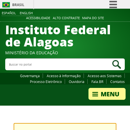
BRASIL
ESPAÑOL
ENGLISH
Simplifique!
ACESSIBILIDADE
ALTO CONTRASTE
MAPA DO SITE
Instituto Federal
Comunica BR
Participe
de Alagoas
Acesso à informação
Legislação
MINISTÉRIO DA EDUCAÇÃO
Buscar no portal
Canais
Bus
Governança
Acesso à Informação
Acesso aos Sistemas
Processo Eletrônico
Ouvidoria
Fala.BR
Contatos