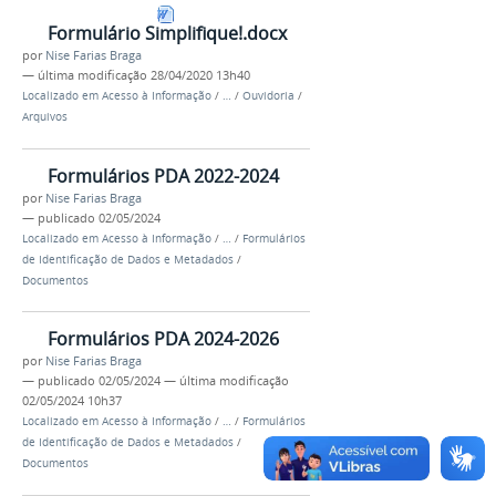
Formulário Simplifique!.docx
por
Nise Farias Braga
—
última modificação
28/04/2020 13h40
Localizado em
Acesso à Informação
/
…
/
Ouvidoria
/
Arquivos
Formulários PDA 2022-2024
por
Nise Farias Braga
—
publicado
02/05/2024
Localizado em
Acesso à Informação
/
…
/
Formulários
de Identificação de Dados e Metadados
/
Documentos
Formulários PDA 2024-2026
por
Nise Farias Braga
—
publicado
02/05/2024
—
última modificação
02/05/2024 10h37
Localizado em
Acesso à Informação
/
…
/
Formulários
de Identificação de Dados e Metadados
/
Documentos