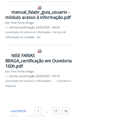
manual_falabr_guia_usuario -
módulo acesso à informação.pdf
por
Nise Farias Braga
—
última modificação
23/05/2021 14h33
Localizado em
Acesso à Informação
/
Serviço de
Informação ao Cidadão - SIC
NISE FARIAS
BRAGA_certificação em Ouvidoria
160h.pdf
por
Nise Farias Braga
—
última modificação
03/03/2021 13h18
Localizado em
Acesso à Informação
/
…
/
Ouvidoria
/
Arquivos
« ANTERIOR
1
...
17
18