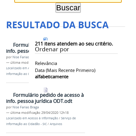
RESULTADO DA BUSCA
211
itens atendem ao seu critério.
Formulário pedido de acesso à
Ordenar por
info. pessoa jurídica DOC.doc
por
Nise Farias Braga
Relevância
—
última modificação
29/04/2020 12h17
Localizado em
Acesso à Informação
/
Serviço de
Data (mais Recente Primeiro)
Informação ao Cidadão - SIC
/
Arquivos
alfabeticamente
Formulário pedido de acesso à
info. pessoa jurídica ODT.odt
por
Nise Farias Braga
—
última modificação
29/04/2020 12h18
Localizado em
Acesso à Informação
/
Serviço de
Informação ao Cidadão - SIC
/
Arquivos