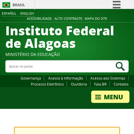
BRASIL
ESPAÑOL
ENGLISH
Simplifique!
ACESSIBILIDADE
ALTO CONTRASTE
MAPA DO SITE
Instituto Federal
Comunica BR
Participe
de Alagoas
Acesso à informação
Legislação
MINISTÉRIO DA EDUCAÇÃO
Buscar no portal
Canais
Bus
Governança
Acesso à Informação
Acesso aos Sistemas
Processo Eletrônico
Ouvidoria
Fala.BR
Contatos