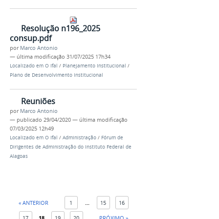
Resolução n196_2025
consup.pdf
por
Marco Antonio
—
última modificação
31/07/2025 17h34
Localizado em
O Ifal
/
Planejamento Institucional
/
Plano de Desenvolvimento Institucional
Reuniões
por
Marco Antonio
—
publicado
29/04/2020
—
última modificação
07/03/2025 12h49
Localizado em
O Ifal
/
Administração
/
Fórum de
Dirigentes de Administração do Instituto Federal de
Alagoas
« ANTERIOR
1
...
15
16
17
18
19
20
PRÓXIMO »