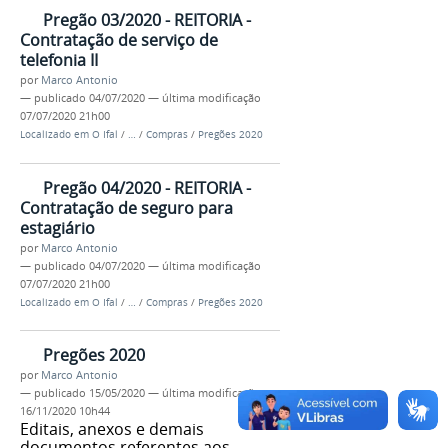
Pregão 03/2020 - REITORIA -
Contratação de serviço de
telefonia II
por
Marco Antonio
—
publicado
04/07/2020
—
última modificação
07/07/2020 21h00
Localizado em
O Ifal
/
…
/
Compras
/
Pregões 2020
Pregão 04/2020 - REITORIA -
Contratação de seguro para
estagiário
por
Marco Antonio
—
publicado
04/07/2020
—
última modificação
07/07/2020 21h00
Localizado em
O Ifal
/
…
/
Compras
/
Pregões 2020
Pregões 2020
por
Marco Antonio
—
publicado
15/05/2020
—
última modificação
16/11/2020 10h44
Editais, anexos e demais
documentos referentes aos