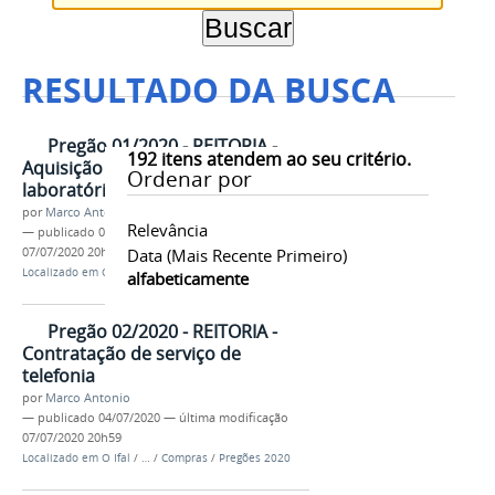
RESULTADO DA BUSCA
Pregão 01/2020 - REITORIA -
192
itens atendem ao seu critério.
Aquisição de materiais para
Ordenar por
laboratório
por
Marco Antonio
Relevância
—
publicado
04/07/2020
—
última modificação
07/07/2020 20h58
Data (mais Recente Primeiro)
Localizado em
O Ifal
/
…
/
Compras
/
Pregões 2020
alfabeticamente
Pregão 02/2020 - REITORIA -
Contratação de serviço de
telefonia
por
Marco Antonio
—
publicado
04/07/2020
—
última modificação
07/07/2020 20h59
Localizado em
O Ifal
/
…
/
Compras
/
Pregões 2020