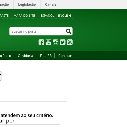
mação
Legislação
Canais
RASTE
MAPA DO SITE
ESPAÑOL
ENGLISH
Buscar no portal
Buscar no portal
Facebook
YouTube
Instagram
Twitter
RSS
trônico
Ouvidoria
Fala.BR
Contatos
 atendem ao seu critério.
ar por