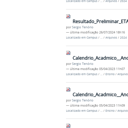
Localizado em
Campus
/
…
/
Arquivos
/
2024
Resultado_Preliminar_ET
por
Sergio Tenório
—
última modificação
26/07/2024 18h16
Localizado em
Campus
/
…
/
Arquivos
/
2024
Calendrio_Acadmico__Ano
por
Sergio Tenório
—
última modificação
05/04/2023 11h07
Localizado em
Campus
/
…
/
Ensino
/
Arquivo
Calendrio_Acadmico__An
por
Sergio Tenório
—
última modificação
05/04/2023 11h09
Localizado em
Campus
/
…
/
Ensino
/
Arquivo