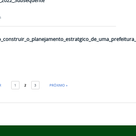
_2022_Subsequente
s
_construir_o_planejamento_estratgico_de_uma_prefeitura
R
1
2
3
PRÓXIMO »