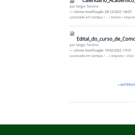
Calendario_Acadêmico
por
Sergio Tenório
—
última modificação
29/12/2022 14h07
Localizado em
Campus
/
…
/
Ensino
/
Arquivo
Edital_do_curso_de_Como
por
Sergio Tenório
—
última modificação
15/02/2022 17h31
Localizado em
Campus
/
…
/
Arquivos
/
2022
« ANTERIO