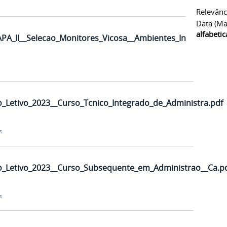
Relevânc
Data (ma
alfabeti
APA_II__Selecao_Monitores_Vicosa__Ambientes_Inovadores_
_Letivo_2023__Curso_Tcnico_Integrado_de_Administra.pdf
s
o_Letivo_2023__Curso_Subsequente_em_Administrao__Ca.p
s