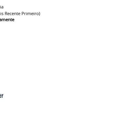
ia
is Recente Primeiro)
camente
_2024.docx_assinado.pdf
df