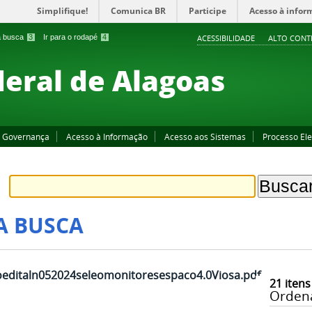
Simplifique!
Comunica BR
Participe
Acesso à infor
 a busca
3
Ir para o rodapé
4
ACESSIBILIDADE
ALTO CONT
deral de Alagoas
Governança
Acesso à Informação
Acesso aos Sistemas
Processo Ele
A BUSCA
voeditaln052024seleomonitoresespaco4.0Viosa.pdf
21
itens
Orden