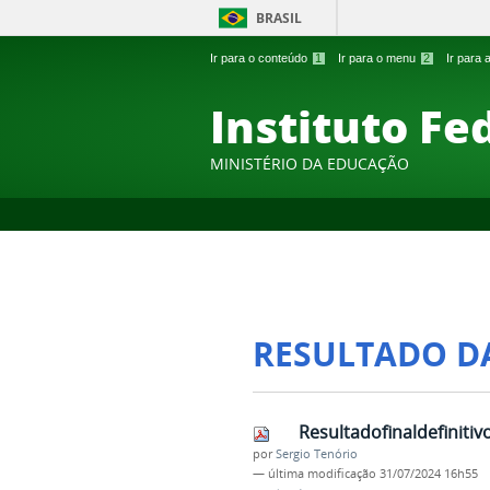
BRASIL
Ir para o conteúdo
1
Ir para o menu
2
Ir para
Instituto Fe
MINISTÉRIO DA EDUCAÇÃO
RESULTADO D
Resultadofinaldefiniti
por
Sergio Tenório
—
última modificação
31/07/2024 16h55