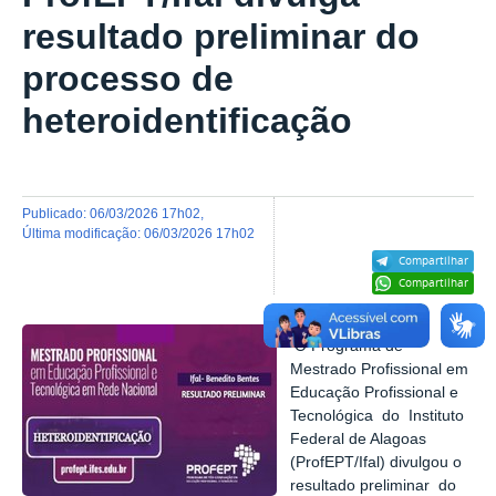
resultado preliminar do
processo de
heteroidentificação
publicado
:
06/03/2026 17h02
,
última modificação
:
06/03/2026 17h02
Compartilhar
Compartilhar
O Programa de
Mestrado Profissional em
Educação Profissional e
Tecnológica do Instituto
Federal de Alagoas
(ProfEPT/Ifal) divulgou o
resultado preliminar do