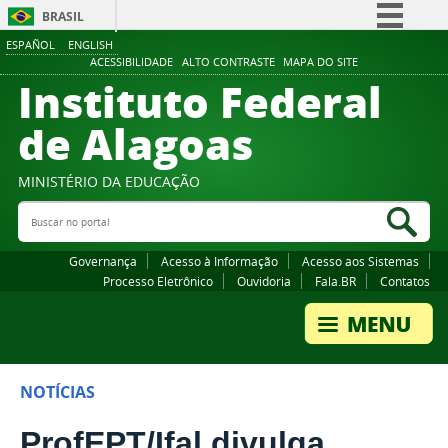
BRASIL
ESPAÑOL
ENGLISH
Simplifique!
ACESSIBILIDADE
ALTO CONTRASTE
MAPA DO SITE
Instituto Federal
Comunica BR
Participe
de Alagoas
Acesso à informação
Legislação
MINISTÉRIO DA EDUCAÇÃO
Buscar no portal
Canais
Bus
Governança
Acesso à Informação
Acesso aos Sistemas
Processo Eletrônico
Ouvidoria
Fala.BR
Contatos
NOTÍCIAS
ProfEPT/Ifal divulga