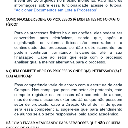
inserir até 10 arquivos no mesmo momento. Para maiores
informações sobre essa funcionalidade acesse o tutorial
“
Adicionar Documentos em Lote a Processos
”.
COMO PROCEDER SOBRE OS PROCESSOS JÁ EXISTENTES NO FORMATO
FÍSICO?
Para os processos físicos há duas opções, eles podem ser
convertidos para eletrônicos, sendo que, após a
digitalização os volumes físicos são encerrados e a
continuidade dos processos se dão eletronicamente, ou
podem continuar tramitando fisicamente, até a sua
finalização. Cabe ao setor que está com o processo
analisar qual a melhor alternativa para o processo.
A QUEM COMPETE ABRIR OS PROCESSOS ONDE O(A) INTERESSADO(A) É
O(A) ALUNO(A)?
Essa competência varia de acordo com a estrutura de cada
Campus. Nos campi que possuem setor de protocolo, este
compete registrar os processos não somente de alunos,
mas de demais usuários externos. Já os que não possuem
setor de protocolo, cabe à Direção Geral definir de quem
será essa competência, sugere-se que para atendimento
de alunos seja o setor responsável pelo apoio acadêmico.
HÁ COMO ENVIAR MEMORANDO PARA SERVIDORES QUE NÃO OCUPEM