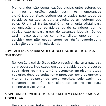
CARGOS DE CHEFIA?
Memorandos são comunicações oficiais entre setores de
um mesmo órgão, sendo assim os memorandos
eletrônicos do Sipac podem ser enviados para todos os
servidores ou apenas para a chefia de um determinado
setor. O e-mail institucional é a ferramenta oficial para
comunicação entre servidores ou de servidores com o
público externo para tratar de assuntos laborais. Sendo
assim, caso queira se comunicar diretamente com um
servidor que não ocupa cargo de chefia sugerimos a
utilização de e-mail institucional.
COMO ALTERAR A NATUREZA DE UM PROCESSO DE RESTRITO PARA
OSTENSIVO?
Na versão atual do Sipac não é possível alterar a natureza
de processos. Nos casos em que é sabido que o processo
deve iniciar restrito e torná-lo ostensivo em alguma etapa
posterior, deve-se cadastrar o processo como ostensivo e
manter os documentos como restritos, pois assim, os
documento poderão ser alterados de restrito para
ostensivo e vice-versa.
ASSINEI UM DOCUMENTO E ME ARREPENDI, TEM COMO ANULAR ESSA
ASSINATURA?
Uma vez que todos os assinantes tenham assinado o