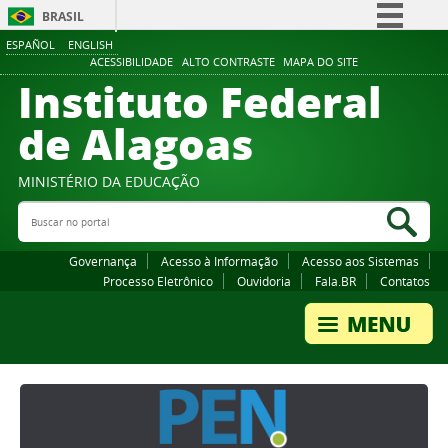
BRASIL
ESPAÑOL
ENGLISH
Simplifique!
ACESSIBILIDADE
ALTO CONTRASTE
MAPA DO SITE
Instituto Federal
Comunica BR
Participe
de Alagoas
Acesso à informação
Legislação
MINISTÉRIO DA EDUCAÇÃO
Buscar no portal
Canais
Bus
Governança
Acesso à Informação
Acesso aos Sistemas
Processo Eletrônico
Ouvidoria
Fala.BR
Contatos