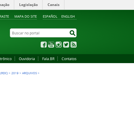
mação
Legislação
Canais
RASTE
MAPA DO SITE
ESPAÑOL
ENGLISH
Buscar no portal
Buscar no portal
Facebook
YouTube
Instagram
Twitter
RSS
trônico
Ouvidoria
Fala.BR
Contatos
(RDC)
>
2019
>
ARQUIVOS
>