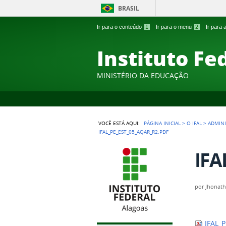
BRASIL
Ir para o conteúdo
1
Ir para o menu
2
Ir para
Instituto Fe
MINISTÉRIO DA EDUCAÇÃO
VOCÊ ESTÁ AQUI:
PÁGINA INICIAL
>
O IFAL
>
ADMIN
IFAL_PE_EST_05_AQAR_R2.PDF
IFA
por
Jhonath
IFAL_