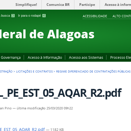
Simplifique!
Comunica BR
Participe
Acesso à infor
 a busca
3
Ir para o rodapé
4
ACESSIBILIDADE
ALTO CONT
deral de Alagoas
Governança
Acesso à Informação
Acesso aos Sistemas
Processo Ele
ISTRAÇÃO
>
LICITAÇÕES E CONTRATOS
>
REGIME DIFERENCIADO DE CONTRATAÇÕES PÚBLICAS 
L_PE_EST_05_AQAR_R2.pdf
an Pino
—
última modificação
25/03/2020 09h22
PE_EST_05_AQAR_R2.pdf
— 1182 KB