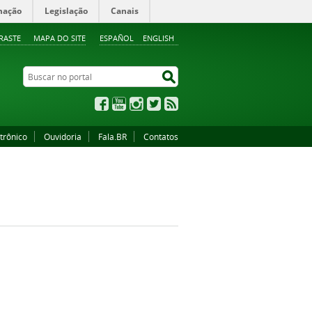
mação
Legislação
Canais
RASTE
MAPA DO SITE
ESPAÑOL
ENGLISH
Buscar no portal
Buscar no portal
Facebook
YouTube
Instagram
Twitter
RSS
trônico
Ouvidoria
Fala.BR
Contatos