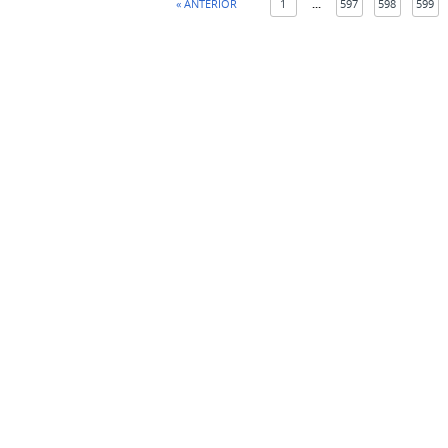
« ANTERIOR
1
...
597
598
599