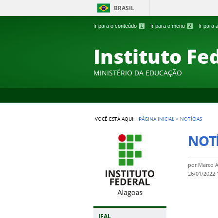
BRASIL
Ir para o conteúdo
1
Ir para o menu
2
Ir para
Instituto Fe
MINISTÉRIO DA EDUCAÇÃO
VOCÊ ESTÁ AQUI:
PÁGINA INICIAL
>
NOTÍCIAS
NOTÍ
por
Marco 
26/01/2022
IFAL