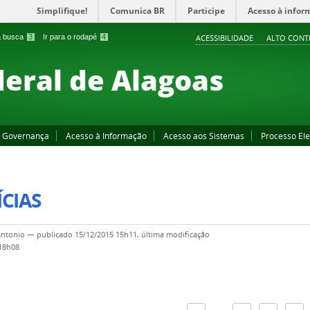
Simplifique!
Comunica BR
Participe
Acesso à infor
 a busca
3
Ir para o rodapé
4
ACESSIBILIDADE
ALTO CONT
deral de Alagoas
Governança
Acesso à Informação
Acesso aos Sistemas
Processo Ele
CIAS
Antonio
—
publicado
15/12/2015 15h11,
última modificação
 18h08