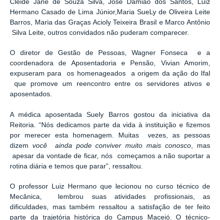
Cleide Jane de Souza Silva, José Damião dos Santos, Luiz
Hermano Casado de Lima Júnior,Maria SueLy de Oliveira Leite
Barros, Maria das Graças Acioly Teixeira Brasil e Marco Antônio
Silva Leite, outros convidados não puderam comparecer.
O diretor de Gestão de Pessoas, Wagner Fonseca e a
coordenadora de Aposentadoria e Pensão, Vivian Amorim,
expuseram para os homenageados a origem da ação do Ifal
que promove um reencontro entre os servidores ativos e
aposentados.
A médica aposentada Suely Barros gostou da iniciativa da
Reitoria. “Nós dedicamos parte da vida à instituição e fizemos
por merecer esta homenagem. Muitas vezes, as pessoas
dizem
você ainda pode conviver muito mais conosco
, mas
apesar da vontade de ficar, nós começamos a não suportar a
rotina diária e temos que parar”, ressaltou.
O professor Luiz Hermano que lecionou no curso técnico de
Mecânica, lembrou suas atividades profissionais, as
dificuldades, mas também ressaltou a satisfação de ter feito
parte da trajetória histórica do Campus Maceió. O técnico-