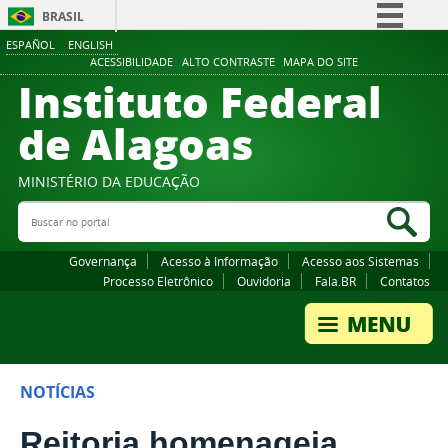
BRASIL
ESPAÑOL
ENGLISH
Simplifique!
ACESSIBILIDADE
ALTO CONTRASTE
MAPA DO SITE
Instituto Federal
Comunica BR
Participe
de Alagoas
Acesso à informação
Legislação
MINISTÉRIO DA EDUCAÇÃO
Buscar no portal
Canais
Bus
Governança
Acesso à Informação
Acesso aos Sistemas
Processo Eletrônico
Ouvidoria
Fala.BR
Contatos
NOTÍCIAS
Reitoria homenageia