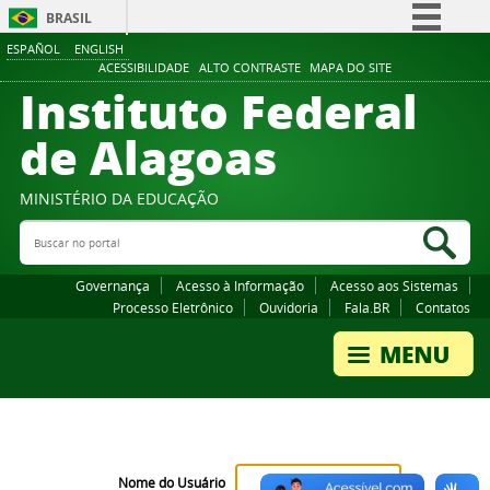
BRASIL
ESPAÑOL
ENGLISH
Simplifique!
ACESSIBILIDADE
ALTO CONTRASTE
MAPA DO SITE
Instituto Federal
Comunica BR
Participe
de Alagoas
Acesso à informação
Legislação
MINISTÉRIO DA EDUCAÇÃO
Buscar no portal
Canais
Bus
Governança
Acesso à Informação
Acesso aos Sistemas
Processo Eletrônico
Ouvidoria
Fala.BR
Contatos
Nome do Usuário