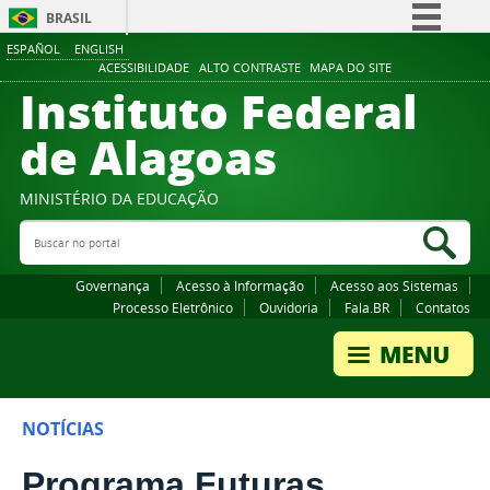
BRASIL
ESPAÑOL
ENGLISH
Simplifique!
ACESSIBILIDADE
ALTO CONTRASTE
MAPA DO SITE
Instituto Federal
Comunica BR
Participe
de Alagoas
Acesso à informação
Legislação
MINISTÉRIO DA EDUCAÇÃO
Buscar no portal
Canais
Bus
Governança
Acesso à Informação
Acesso aos Sistemas
Processo Eletrônico
Ouvidoria
Fala.BR
Contatos
NOTÍCIAS
Programa Futuras