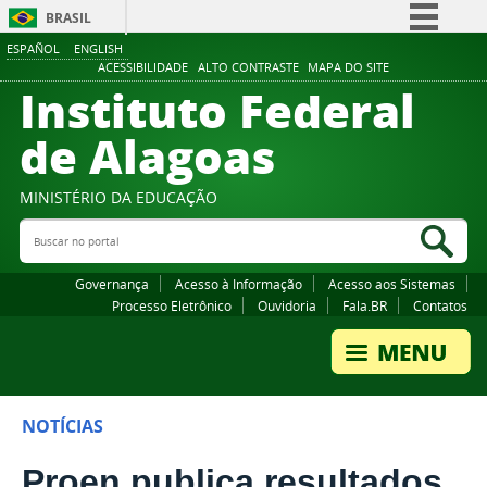
BRASIL
ESPAÑOL
ENGLISH
Simplifique!
ACESSIBILIDADE
ALTO CONTRASTE
MAPA DO SITE
Instituto Federal
Comunica BR
Participe
de Alagoas
Acesso à informação
Legislação
MINISTÉRIO DA EDUCAÇÃO
Buscar no portal
Canais
Bus
Governança
Acesso à Informação
Acesso aos Sistemas
Processo Eletrônico
Ouvidoria
Fala.BR
Contatos
NOTÍCIAS
Proen publica resultados