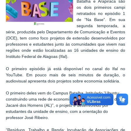
Batalha e Arapiraca são
os dois primeiros campi
retratados no episódio 1
de “Na Base”. Em sua
segunda temporada, a
série, produzida pelo Departamento de Comunicação e Eventos
(DCE), tem como foco projetos de extensão desenvolvidos por
professores e estudantes junto às comunidades que vivem nas
regiões onde estão localizadas as 16 unidades de ensino do
Instituto Federal de Alagoas (Ifal).
O primeiro episódio já está disponível no canal do Ifal no
YouTube. Em pouco mais de seis minutos de duração, o
audiovisual apresenta dois projetos sobre economia solidária.
O primeiro deles vem do Campus Batalha. Intitulado “Ubuntu:
construindo uma rede de economia solidária no município de
Jacaré dos Homens (AL)”, o projeto é desenvolvido por
estudantes da unidade de ensino, com a orientação do
professor José Ribeiro.
“Resíduos, Trabalho e Renda: Incubação de Associações de