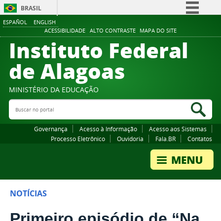
BRASIL
ESPAÑOL
ENGLISH
Simplifique!
ACESSIBILIDADE
ALTO CONTRASTE
MAPA DO SITE
Instituto Federal
Comunica BR
Participe
de Alagoas
Acesso à informação
Legislação
MINISTÉRIO DA EDUCAÇÃO
Buscar no portal
Canais
Bus
Governança
Acesso à Informação
Acesso aos Sistemas
Processo Eletrônico
Ouvidoria
Fala.BR
Contatos
NOTÍCIAS
Primeiro episódio de “Na