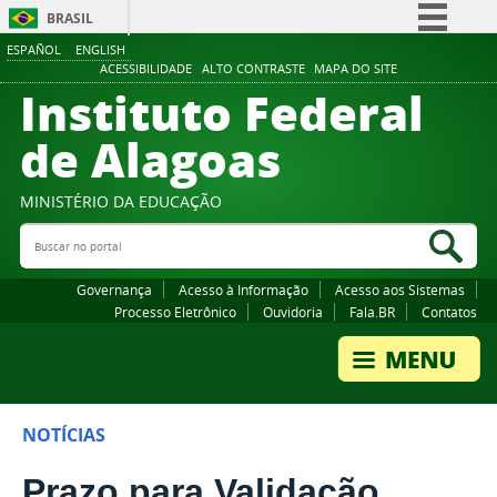
BRASIL
ESPAÑOL
ENGLISH
Simplifique!
ACESSIBILIDADE
ALTO CONTRASTE
MAPA DO SITE
Instituto Federal
Comunica BR
Participe
de Alagoas
Acesso à informação
Legislação
MINISTÉRIO DA EDUCAÇÃO
Buscar no portal
Canais
Bus
Governança
Acesso à Informação
Acesso aos Sistemas
Processo Eletrônico
Ouvidoria
Fala.BR
Contatos
NOTÍCIAS
Prazo para Validação