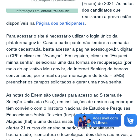
(Enem) de 2021. As notas
dos candidatos que
realizaram a prova estão
disponíveis na
Página dos participantes
.
Para acessar o site é necessário utilizar o login único da
plataforma gov.br. Caso o participante não lembre a senha da
conta cadastrada, basta acessar a página acesso.gov.br, digitar
o CPF e clicar em “Avançar”. Em seguida, clicar em “Esqueci
minha senha”, selecionar uma das formas de recuperação (por
meio do aplicativo Meu gov.br, do Internet Banking de bancos
conveniados, por e-mail ou por mensagem de texto – SMS),
preencher os campos solicitados e gerar uma nova senha.
As notas do Enem são usadas para acesso ao Sistema de
Seleção Unificada (Sisu), em instituições de ensino superior que
têm convênio com o Instituto Nacional de Estudos e Pesquisas
Educacionais Anísio Teixeira (Inep). O Instituto Federal de
Alagoas (Ifal) é uma destas instituições e neste ano irá
ofertar 21 cursos de ensino superior, nas modalidades
bacharelado, licenciatura e tecnológico, dois deles são novos, a