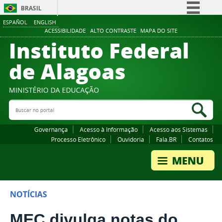
BRASIL
ESPAÑOL
ENGLISH
Simplifique!
ACESSIBILIDADE
ALTO CONTRASTE
MAPA DO SITE
Instituto Federal
Comunica BR
Participe
de Alagoas
Acesso à informação
Legislação
MINISTÉRIO DA EDUCAÇÃO
Buscar no portal
Canais
Bus
Governança
Acesso à Informação
Acesso aos Sistemas
Processo Eletrônico
Ouvidoria
Fala.BR
Contatos
NOTÍCIAS
MEC divulga notas do