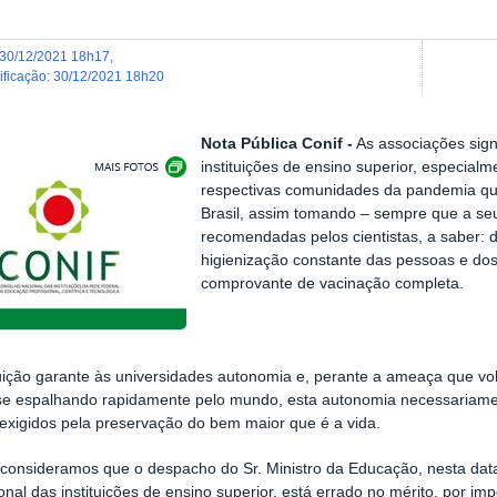
30/12/2021 18h17
,
dificação
:
30/12/2021 18h20
Nota Pública Conif -
As associações sign
Exibir carrossel de imagens
instituições de ensino superior, especial
respectivas comunidades da pandemia que
Brasil, assim tomando – sempre que a seu
recomendadas pelos cientistas, a saber: d
higienização constante das pessoas e dos
comprovante de vacinação completa.
uição garante às universidades autonomia e, perante a ameaça que vol
se espalhando rapidamente pelo mundo, esta autonomia necessariamente
exigidos pela preservação do bem maior que é a vida.
 consideramos que o despacho do Sr. Ministro da Educação, nesta dat
ional das instituições de ensino superior, está errado no mérito, por im