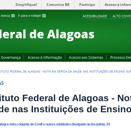
Simplifique!
Comunica BR
Participe
Acesso à infor
 a busca
3
Ir para o rodapé
4
ACESSIBILIDADE
ALTO CONT
deral de Alagoas
Governança
Acesso à Informação
Acesso aos Sistemas
Processo Ele
TITUTO FEDERAL DE ALAGOAS - NOTA EM DEFESA DA SAÚDE NAS INSTITUIÇÕES DE ENSINO SU
AS
tituto Federal de Alagoas - N
de nas Instituições de Ensin
ntegra nota conjunta do Conif e outras entidades divulgada nesta quinta, 30