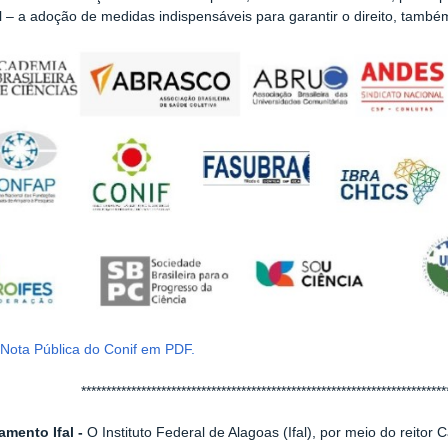
al – a adoção de medidas indispensáveis para garantir o direito, também
Nota Pública do Conif em PDF.
*************************************************************************
amento Ifal -
O Instituto Federal de Alagoas (Ifal), por meio do reito