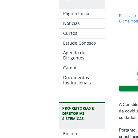
Página Inicial
publicado
:
última mo
Notícias
Cursos
Estude Conosco
Agenda de
Dirigentes
Campi
Documentos
Institucionais
A Constit
PRÓ-REITORIAS E
da covid 
DIRETORIAS
cuidados 
SISTÊMICAS
Portanto,
Ensino
constituc