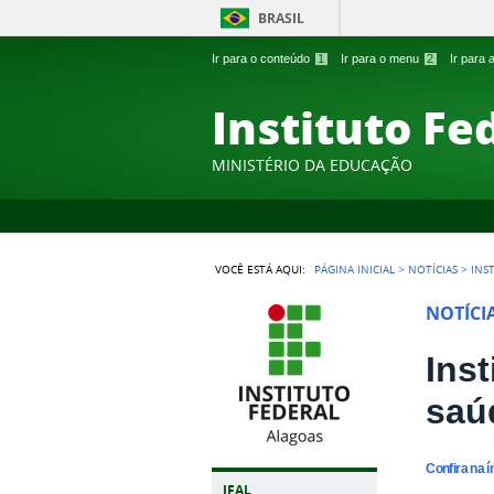
BRASIL
Ir para o conteúdo
1
Ir para o menu
2
Ir para
Instituto Fe
MINISTÉRIO DA EDUCAÇÃO
VOCÊ ESTÁ AQUI:
PÁGINA INICIAL
>
NOTÍCIAS
>
INS
NOTÍCI
Ins
saú
Confira na í
IFAL