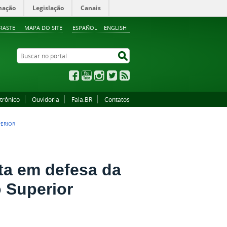
mação
Legislação
Canais
RASTE
MAPA DO SITE
ESPAÑOL
ENGLISH
Buscar no portal
Buscar no portal
Facebook
YouTube
Instagram
Twitter
RSS
trônico
Ouvidoria
Fala.BR
Contatos
PERIOR
ota em defesa da
o Superior