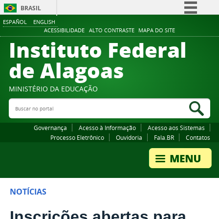
BRASIL
ESPAÑOL
ENGLISH
Simplifique!
ACESSIBILIDADE
ALTO CONTRASTE
MAPA DO SITE
Instituto Federal
Comunica BR
Participe
de Alagoas
Acesso à informação
Legislação
MINISTÉRIO DA EDUCAÇÃO
Buscar no portal
Canais
Bus
Governança
Acesso à Informação
Acesso aos Sistemas
Processo Eletrônico
Ouvidoria
Fala.BR
Contatos
NOTÍCIAS
Inscrições abertas para