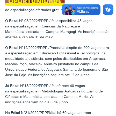
de
especialização
ofertados gratuitamente na instituição.
O Edital N° 08/2022/PRPPI/Ifal
disponibiliza
48 vagas
na
especialização
em Ciências da Natureza e
Matemática,
sediada no Campus Maragogi
.
As inscrições estão
abertas e vão até 31 de maio.
O Edital N°1
9
/2022/PRPPI/
Proen/
Ifal dispõe de 200 vagas para
a
especialização
em Educação Profissional e Tecnológica, na
modalidade a distância
, com polos distribuídos em
Arapiraca,
Maceió-Poço, Maceió-Tabuleiro (instalado no campus da
Universidade Federal de Alagoas), Santana do Ipanema e São
José da Laje
. As inscrições seguem
até 1º de junho.
Já Edital N°13/2022/PRPPI/Ifal oferece 40 vagas
na
especialização
em Metodologias Aplicadas no Ensino de
Ciências e Matemática, sediada no Campus Murici. As
inscrições encerram no dia 6 de junho.
No Edital N°21/2022/PRPPI/Ifal há 60 vagas abertas