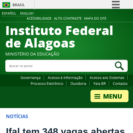
BRASIL
ESPAÑOL
ENGLISH
Simplifique!
ACESSIBILIDADE
ALTO CONTRASTE
MAPA DO SITE
Instituto Federal
Comunica BR
Participe
de Alagoas
Acesso à informação
Legislação
MINISTÉRIO DA EDUCAÇÃO
Buscar no portal
Canais
Bus
Governança
Acesso à Informação
Acesso aos Sistemas
Processo Eletrônico
Ouvidoria
Fala.BR
Contatos
NOTÍCIAS
Ifal tem 348 vagas abertas