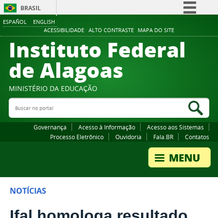
BRASIL
ESPAÑOL
ENGLISH
Simplifique!
ACESSIBILIDADE
ALTO CONTRASTE
MAPA DO SITE
Instituto Federal
Comunica BR
Participe
de Alagoas
Acesso à informação
Legislação
MINISTÉRIO DA EDUCAÇÃO
Buscar no portal
Canais
Bus
Governança
Acesso à Informação
Acesso aos Sistemas
Processo Eletrônico
Ouvidoria
Fala.BR
Contatos
NOTÍCIAS
Ifal homologa resultado