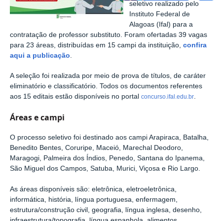
seletivo realizado pelo
Instituto Federal de
Alagoas (Ifal) para a
contratação de professor substituto. Foram ofertadas 39 vagas
para 23 áreas, distribuídas em 15 campi da instituição,
confira
aqui a publicação
.
A seleção foi realizada por meio de prova de títulos, de caráter
eliminatório e classificatório. Todos os documentos referentes
aos 15 editais estão disponíveis no portal
.
concurso.ifal.edu.br
Áreas e campi
O processo seletivo foi destinado aos campi Arapiraca, Batalha,
Benedito Bentes, Coruripe, Maceió, Marechal Deodoro,
Maragogi, Palmeira dos Índios, Penedo, Santana do Ipanema,
São Miguel dos Campos, Satuba, Murici, Viçosa e Rio Largo.
As áreas disponíveis são: eletrônica, eletroeletrônica,
informática, história, língua portuguesa, enfermagem,
estrutura/construção civil, geografia, língua inglesa, desenho,
infraestrutura/topografia, língua espanhola, alimentos,