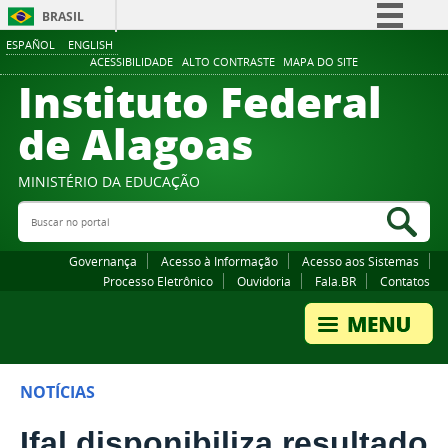
BRASIL
ESPAÑOL
ENGLISH
Simplifique!
ACESSIBILIDADE
ALTO CONTRASTE
MAPA DO SITE
Instituto Federal
Comunica BR
Participe
de Alagoas
Acesso à informação
Legislação
MINISTÉRIO DA EDUCAÇÃO
Buscar no portal
Canais
Bus
Governança
Acesso à Informação
Acesso aos Sistemas
Processo Eletrônico
Ouvidoria
Fala.BR
Contatos
NOTÍCIAS
Ifal disponibiliza resultado