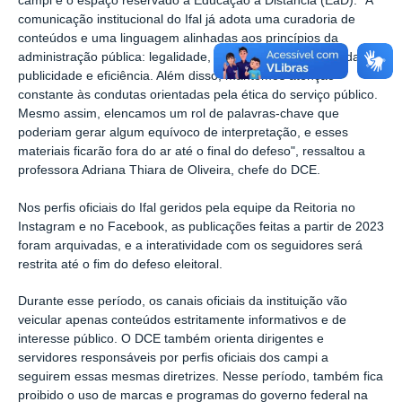
campi e o espaço reservado à Educação a Distância (EaD). "A
comunicação institucional do Ifal já adota uma curadoria de
conteúdos e uma linguagem alinhadas aos princípios da
administração pública: legalidade, impessoalidade, moralidade,
publicidade e eficiência. Além disso, mantemos atenção
constante às condutas orientadas pela ética do serviço público.
Mesmo assim, elencamos um rol de palavras-chave que
poderiam gerar algum equívoco de interpretação, e esses
materiais ficarão fora do ar até o final do defeso", ressaltou a
professora Adriana Thiara de Oliveira, chefe do DCE.
Nos perfis oficiais do Ifal geridos pela equipe da Reitoria no
Instagram e no Facebook, as publicações feitas a partir de 2023
foram arquivadas, e a interatividade com os seguidores será
restrita até o fim do defeso eleitoral.
Durante esse período, os canais oficiais da instituição vão
veicular apenas conteúdos estritamente informativos e de
interesse público. O DCE também orienta dirigentes e
servidores responsáveis por perfis oficiais dos campi a
seguirem essas mesmas diretrizes. Nesse período, também fica
proibido o uso de marcas e programas do governo federal na