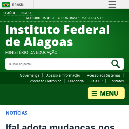
BRASIL
ESPAÑOL
ENGLISH
Simplifique!
ACESSIBILIDADE
ALTO CONTRASTE
MAPA DO SITE
Instituto Federal
Comunica BR
Participe
de Alagoas
Acesso à informação
Legislação
MINISTÉRIO DA EDUCAÇÃO
Buscar no portal
Canais
Bus
Governança
Acesso à Informação
Acesso aos Sistemas
Processo Eletrônico
Ouvidoria
Fala.BR
Contatos
NOTÍCIAS
Ifal adota mudanças nos