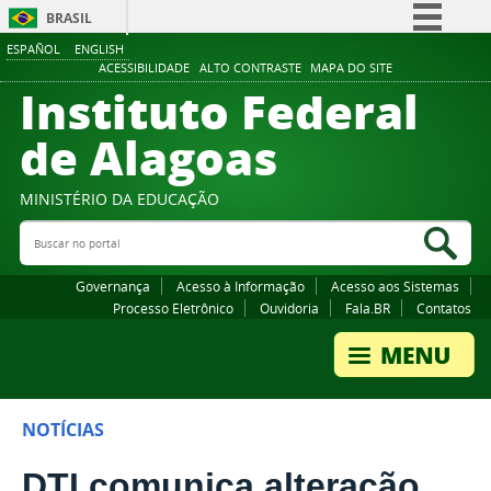
BRASIL
ESPAÑOL
ENGLISH
Simplifique!
ACESSIBILIDADE
ALTO CONTRASTE
MAPA DO SITE
Instituto Federal
Comunica BR
Participe
de Alagoas
Acesso à informação
Legislação
MINISTÉRIO DA EDUCAÇÃO
Buscar no portal
Canais
Bus
Governança
Acesso à Informação
Acesso aos Sistemas
Processo Eletrônico
Ouvidoria
Fala.BR
Contatos
NOTÍCIAS
DTI comunica alteração