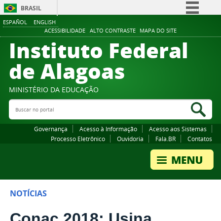
BRASIL
ESPAÑOL
ENGLISH
Simplifique!
ACESSIBILIDADE
ALTO CONTRASTE
MAPA DO SITE
Instituto Federal
Comunica BR
Participe
de Alagoas
Acesso à informação
Legislação
MINISTÉRIO DA EDUCAÇÃO
Buscar no portal
Canais
Bus
Governança
Acesso à Informação
Acesso aos Sistemas
Processo Eletrônico
Ouvidoria
Fala.BR
Contatos
NOTÍCIAS
Conac 2018: Usina