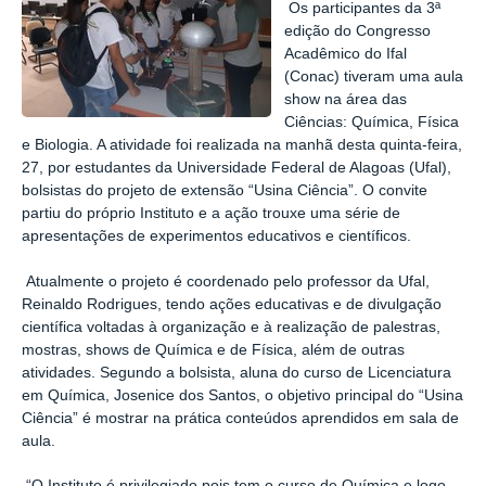
Os participantes da 3ª
edição do Congresso
Acadêmico do Ifal
(Conac) tiveram uma aula
show na área das
Ciências: Química, Física
e Biologia. A atividade foi realizada na manhã desta quinta-feira,
27, por estudantes da Universidade Federal de Alagoas (Ufal),
bolsistas do projeto de extensão “Usina Ciência”. O convite
partiu do próprio Instituto e a ação trouxe uma série de
apresentações de experimentos educativos e científicos.
Atualmente o projeto é coordenado pelo professor da Ufal,
Reinaldo Rodrigues, tendo ações educativas e de divulgação
científica voltadas à organização e à realização de palestras,
mostras, shows de Química e de Física, além de outras
atividades. Segundo a bolsista, aluna do curso de Licenciatura
em Química, Josenice dos Santos, o objetivo principal do “Usina
Ciência” é mostrar na prática conteúdos aprendidos em sala de
aula.
“O Instituto é privilegiado pois tem o curso de Química e logo